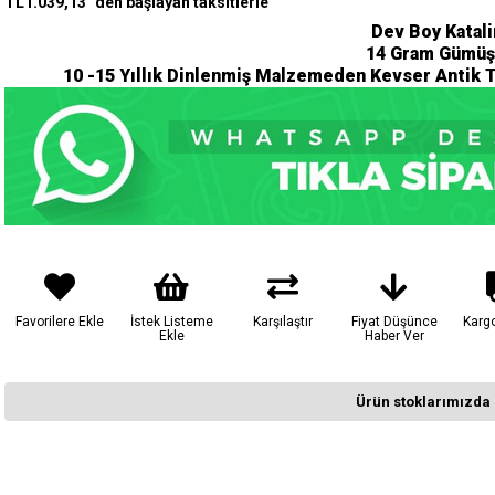
TL1.039,13
`den başlayan taksitlerle
Dev Boy Katali
14
Gram Gümüş
10 -15 Yıllık Dinlenmiş Malzemeden Kevser Antik T
Favorilere Ekle
İstek Listeme
Karşılaştır
Fiyat Düşünce
Karg
Ekle
Haber Ver
Ürün stoklarımızda 