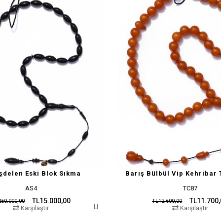
şdelen Eski Blok Sıkma
Barış Bülbül Vip Kehribar 
AS4
TC87
TL15.000,00
TL11.700
50.000,00
TL12.600,00
Karşılaştır
Karşılaştır