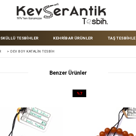
ÜSKÜLLÜ TESBİHLER
KEHRİBAR ÜRÜNLER
TAŞ TESBİHLE
R
>
DEV BOY KATALIN TESBIH
Benzer Ürünler
%7
İndirim
%7İndirim