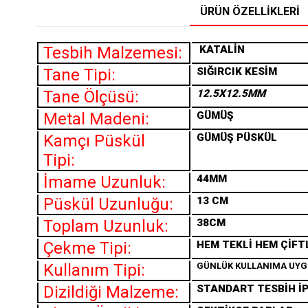
ÜRÜN ÖZELLIKLERI
Tesbih Malzemesi:
KATALİN
Tane Tipi:
SIĞIRCIK KESİM
Tane Ölçüsü:
12.5X12.5MM
Metal Madeni:
GÜMÜŞ
Kamçı Püskül
GÜMÜŞ PÜSKÜL
Tipi:
İmame Uzunluk:
44MM
Püskül Uzunluğu:
13 CM
Toplam Uzunluk:
38CM
Çekme Tipi:
HEM TEKLİ HEM ÇİFT
Kullanım Tipi:
GÜNLÜK KULLANIMA UY
Dizildiği Malzeme:
STANDART TESBİH İP