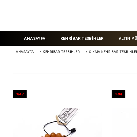
ANASAYFA
KEHRİBAR TESBİHLER
ALTIN P
ANASAYFA
>
KEHRIBAR TESBIHLER
>
SIKMA KEHRİBAR TESBİHLE
%47
%94
İndirim
İndirim
%47İndirim
%94İndirim