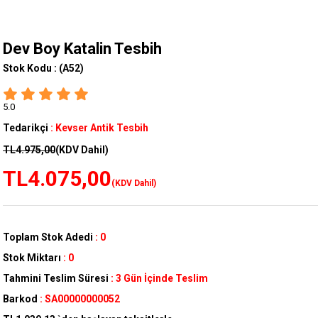
Dev Boy Katalin Tesbih
Stok Kodu :
(A52)
5.0
Tedarikçi
:
Kevser Antik Tesbih
TL4.975,00
(KDV Dahil)
TL4.075,00
(KDV Dahil)
Toplam Stok Adedi
:
0
Stok Miktarı
:
0
Tahmini Teslim Süresi
:
3 Gün İçinde Teslim
Barkod
:
SA00000000052