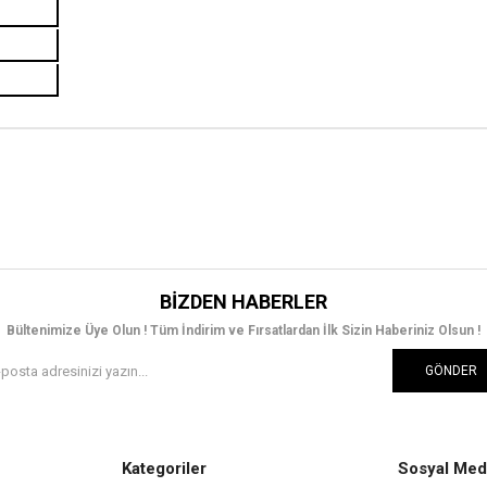
BIZDEN HABERLER
Bültenimize Üye Olun ! Tüm İndirim ve Fırsatlardan İlk Sizin Haberiniz Olsun !
GÖNDER
Kategoriler
Sosyal Med