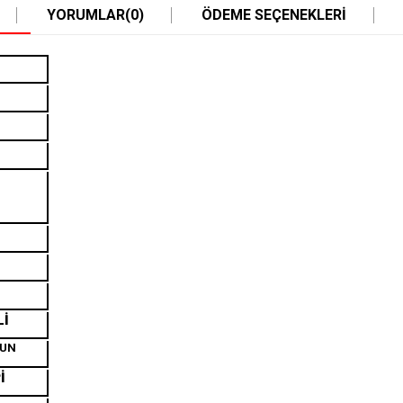
YORUMLAR
(0)
ÖDEME SEÇENEKLERI
Lİ
GUN
İ