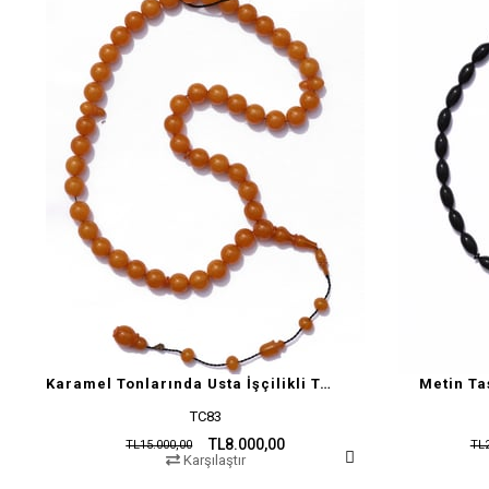
Karamel Tonlarında Usta İşçilikli Tesbih
Metin Ta
TC83
TL8.000,00
TL15.000,00
TL2
Karşılaştır