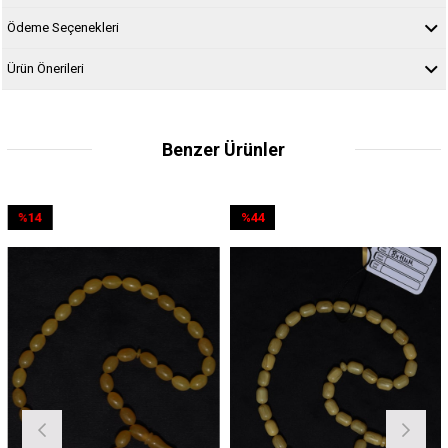
Ödeme Seçenekleri
Ürün Önerileri
Benzer Ürünler
4
%44
%
rim
İndirim
İndi
ndirim
%44İndirim
%5İn