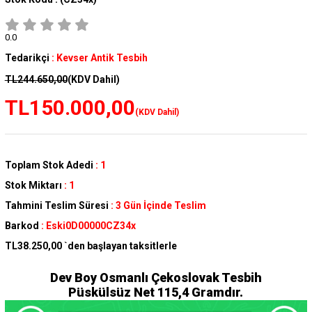
0.0
Tedarikçi
:
Kevser Antik Tesbih
TL244.650,00
(KDV Dahil)
TL150.000,00
(KDV Dahil)
Toplam Stok Adedi
:
1
Stok Miktarı
:
1
Tahmini Teslim Süresi
:
3 Gün İçinde Teslim
Barkod
:
Eski0D00000CZ34x
TL38.250,00
`den başlayan taksitlerle
Dev Boy Osmanlı Çekoslovak Tesbih
Püskülsüz Net 115,4 Gramdır.