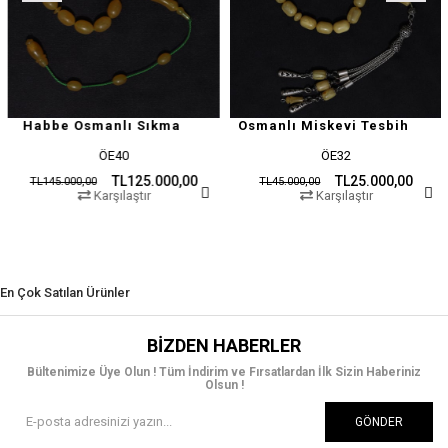
abbe Osmanlı Sıkma
Osmanlı Miskevi Tesbih
ÖE40
ÖE32
TL125.000,00
TL25.000,00
TL145.000,00
TL45.000,00
T
Karşılaştır
Karşılaştır
En Çok Satılan Ürünler
BIZDEN HABERLER
Bültenimize Üye Olun ! Tüm İndirim ve Fırsatlardan İlk Sizin Haberiniz
Olsun !
GÖNDER