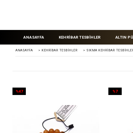
ANASAYFA
KEHRİBAR TESBİHLER
ALTIN P
ANASAYFA
>
KEHRIBAR TESBIHLER
>
SIKMA KEHRİBAR TESBİHLE
%47
%7
İndirim
İndirim
%47İndirim
%7İndirim