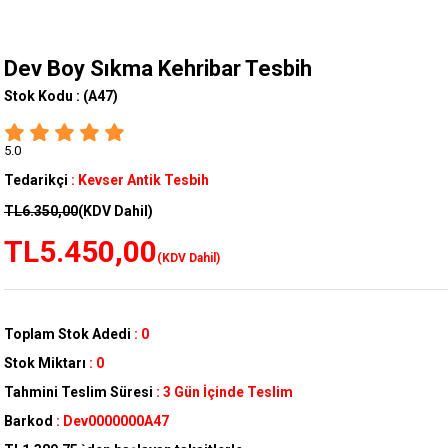
Dev Boy Sıkma Kehribar Tesbih
Stok Kodu :
(A47)
5.0
Tedarikçi
:
Kevser Antik Tesbih
TL6.350,00
(KDV Dahil)
TL5.450,00
(KDV Dahil)
Toplam Stok Adedi
:
0
Stok Miktarı
:
0
Tahmini Teslim Süresi
:
3 Gün İçinde Teslim
Barkod
:
Dev0000000A47