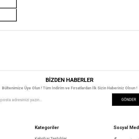
BIZDEN HABERLER
Bültenimize Üye Olun ! Tüm İndirim ve Fırsatlardan İlk Sizin Haberiniz Olsun !
GÖNDER
Kategoriler
Sosyal Med
Kehribar Tesbihler