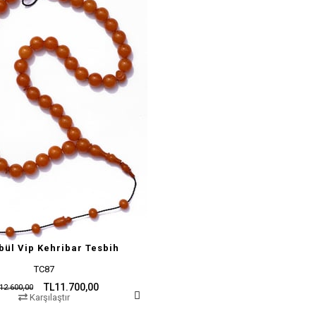
bül Vip Kehribar Tesbih
TC87
TL11.700,00
12.600,00
Karşılaştır