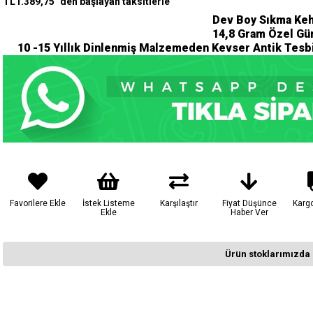
TL1.389,75
`den başlayan taksitlerle
Dev Boy Sıkma Keh
14,8 Gram Özel Gü
10 -15 Yıllık Dinlenmiş Malzemeden Kevser Antik Tesbi
Favorilere Ekle
İstek Listeme
Karşılaştır
Fiyat Düşünce
Karg
Ekle
Haber Ver
Ürün stoklarımızda 