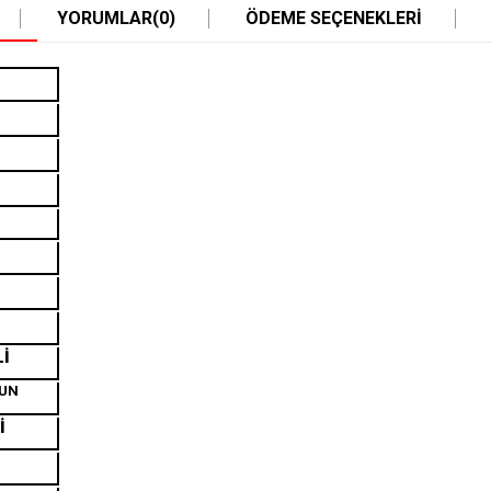
YORUMLAR
(0)
ÖDEME SEÇENEKLERI
Lİ
GUN
İ