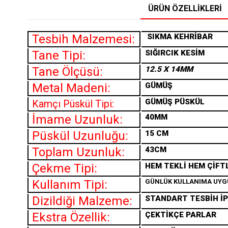
ÜRÜN ÖZELLIKLERI
Tesbih Malzemesi:
SIKMA
KEHRİBAR
Tane Tipi:
SIĞIRCIK KESİM
Tane Ölçüsü:
12.5 X 14MM
Metal Madeni:
GÜMÜŞ
GÜMÜŞ PÜSKÜL
Kamçı Püskül Tipi:
İmame Uzunluk:
40MM
Püskül Uzunluğu:
15 CM
Toplam Uzunluk:
43CM
Çekme Tipi:
HEM TEKLİ HEM ÇİFT
Kullanım Tipi:
GÜNLÜK KULLANIMA UY
Dizildiği Malzeme:
STANDART TESBİH İP
Ekstra Özellik:
ÇEKTİKÇE PARLAR