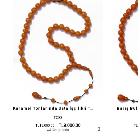
Karamel Tonlarında Usta İşçilikli Tesbih
Barış Bül
TC83
TL8.000,00
TL15.000,00
TL
Karşılaştır