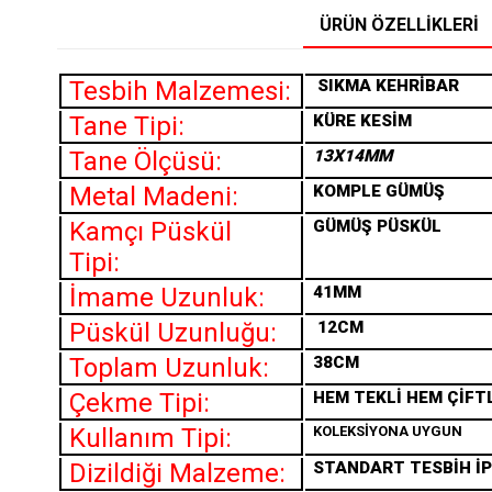
ÜRÜN ÖZELLIKLERI
Tesbih Malzemesi:
SIKMA
KEHRİBAR
Tane Tipi:
KÜRE KESİM
Tane Ölçüsü:
13X14MM
Metal Madeni:
KOMPLE GÜMÜŞ
Kamçı Püskül
GÜMÜŞ PÜSKÜL
Tipi:
İmame Uzunluk:
41MM
Püskül Uzunluğu:
12CM
Toplam Uzunluk:
38CM
Çekme Tipi:
HEM TEKLİ HEM ÇİFT
Kullanım Tipi:
KOLEKSİYONA UYGUN
Dizildiği Malzeme:
STANDART TESBİH İP