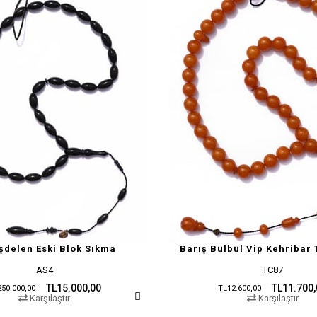
şdelen Eski Blok Sıkma
Barış Bülbül Vip Kehribar 
AS4
TC87
TL15.000,00
TL11.700
50.000,00
TL12.600,00
Karşılaştır
Karşılaştır