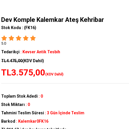
Dev Komple Kalemkar Ateş Kehribar
Stok Kodu :
(FK16)
5.0
Tedarikçi
:
Kevser Antik Tesbih
TL4.475,00
(KDV Dahil)
TL3.575,00
(KDV Dahil)
Toplam Stok Adedi
:
0
Stok Miktarı
:
0
Tahmini Teslim Süresi
:
3 Gün İçinde Teslim
Barkod
:
Kalemkar0FK16