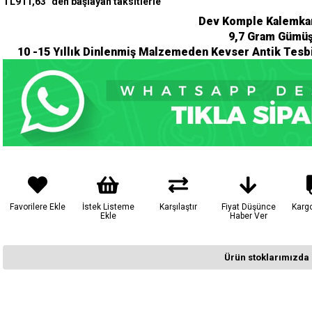
TL911,63
`den başlayan taksitlerle
Dev Komple Kalemkar
9,7 Gram Gümüş
10 -15 Yıllık Dinlenmiş Malzemeden Kevser Antik Tesbi
Favorilere Ekle
İstek Listeme
Karşılaştır
Fiyat Düşünce
Karg
Ekle
Haber Ver
Ürün stoklarımızda 