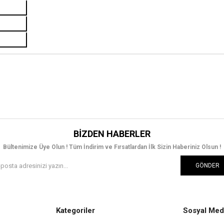
BIZDEN HABERLER
Bültenimize Üye Olun ! Tüm İndirim ve Fırsatlardan İlk Sizin Haberiniz Olsun !
GÖNDER
Kategoriler
Sosyal Med