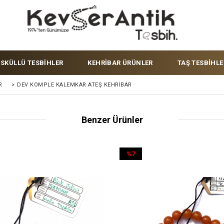
ÜSKÜLLÜ TESBİHLER
KEHRİBAR ÜRÜNLER
TAŞ TESBİHLE
R
>
DEV KOMPLE KALEMKAR ATEŞ KEHRIBAR
Benzer Ürünler
%7
İndirim
%7İndirim