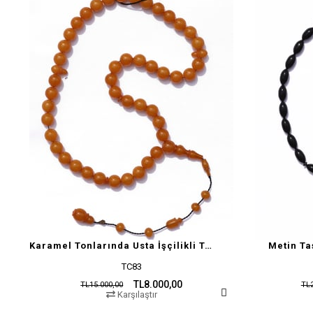
Karamel Tonlarında Usta İşçilikli Tesbih
Metin Ta
TC83
TL8.000,00
TL15.000,00
TL2
Karşılaştır