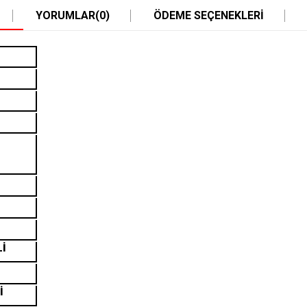
YORUMLAR
(0)
ÖDEME SEÇENEKLERI
Lİ
İ