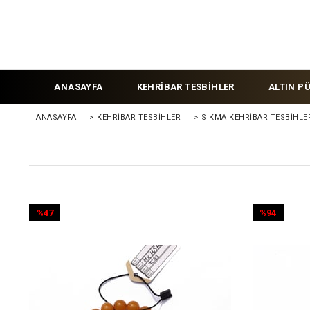
ANASAYFA
KEHRİBAR TESBİHLER
ALTIN P
ANASAYFA
>
KEHRIBAR TESBIHLER
>
SIKMA KEHRİBAR TESBİHLE
%47
%94
İndirim
İndirim
%47İndirim
%94İndirim