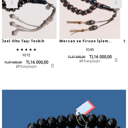
tu Taşı Tesbih
Mercan ve Firuze İşlemeli Oltu Taşı
★
★
★
★
★
İO45
İO12
TL16.000,00
TL37.500,00
TL37.500
Karşılaştır
TL16.000,00
0,00
Karşılaştır