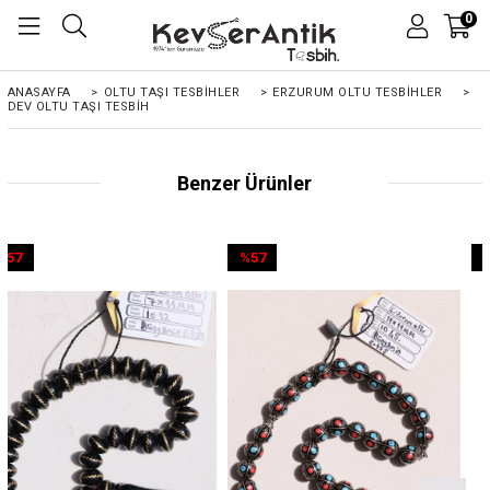
0
ANASAYFA
>
OLTU TAŞI TESBİHLER
>
ERZURUM OLTU TESBİHLER
>
DEV OLTU TAŞI TESBIH
Benzer Ürünler
%57
%57
İndirim
İndirim
%57İndirim
%57İndirim