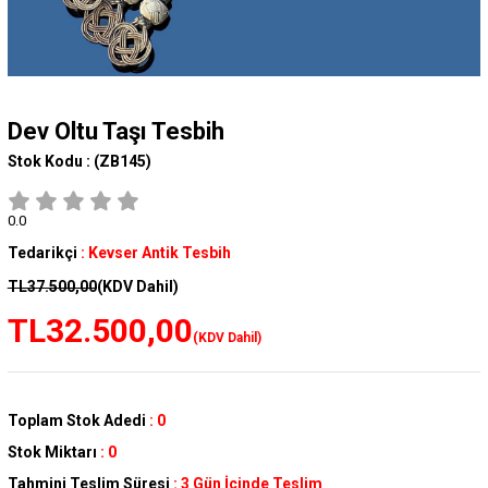
Dev Oltu Taşı Tesbih
Stok Kodu :
(ZB145)
0.0
Tedarikçi
:
Kevser Antik Tesbih
TL37.500,00
(KDV Dahil)
TL32.500,00
(KDV Dahil)
Toplam Stok Adedi
:
0
Stok Miktarı
:
0
Tahmini Teslim Süresi
:
3 Gün İçinde Teslim