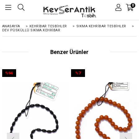
0
ANASAYFA
>
KEHRIBAR TESBIHLER
>
SIKMA KEHRİBAR TESBİHLER
>
DEV PÜSKÜLLÜ SIKMA KEHRIBAR
Benzer Ürünler
%94
%7
İndirim
İndirim
%94İndirim
%7İndirim