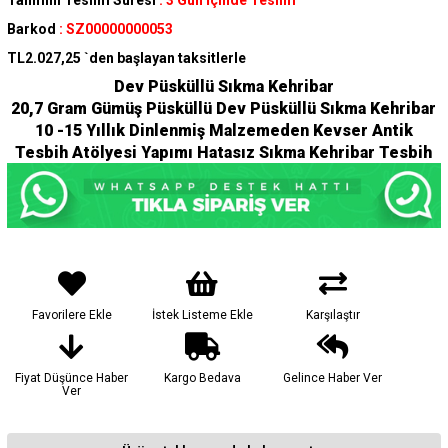
Tahmini Teslim Süresi
:
3 Gün İçinde Teslim
Barkod
:
SZ00000000053
TL2.027,25
`den başlayan taksitlerle
Dev Püsküllü Sıkma Kehribar
20,7 Gram Gümüş Püsküllü Dev Püsküllü Sıkma Kehribar
10 -15 Yıllık Dinlenmiş Malzemeden Kevser Antik
Tesbih Atölyesi Yapımı Hatasız Sıkma Kehribar Tesbih
Favorilere Ekle
İstek Listeme Ekle
Karşılaştır
Fiyat Düşünce Haber
Kargo Bedava
Gelince Haber Ver
Ver