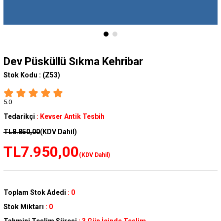
Dev Püsküllü Sıkma Kehribar
Stok Kodu :
(Z53)
5.0
Tedarikçi
:
Kevser Antik Tesbih
TL8.850,00
(KDV Dahil)
TL7.950,00
(KDV Dahil)
Toplam Stok Adedi
:
0
Stok Miktarı
:
0