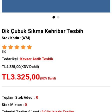
Dik Çubuk Sıkma Kehribar Tesbih
Stok Kodu :
(A74)
5.0
Tedarikçi
:
Kevser Antik Tesbih
TL4.225,00
(KDV Dahil)
TL3.325,00
(KDV Dahil)
Toplam Stok Adedi
:
0
Stok Miktarı
:
0