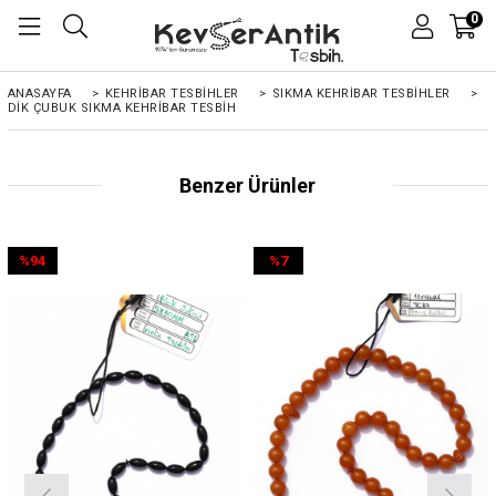
0
ANASAYFA
>
KEHRIBAR TESBIHLER
>
SIKMA KEHRİBAR TESBİHLER
>
DIK ÇUBUK SIKMA KEHRIBAR TESBIH
Benzer Ürünler
%94
%7
İndirim
İndirim
%94İndirim
%7İndirim