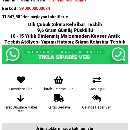
Tahmini Teslim Süresi
:
3 Gün İçinde Teslim
Barkod
:
SA00000000074
TL847,88
`den başlayan taksitlerle
Dik Çubuk Sıkma Kehribar Tesbih
9,6 Gram Gümüş Püsküllü
10 -15 Yıllık Dinlenmiş Malzemeden Kevser Antik
Tesbih Atölyesi Yapımı Hatasız Sıkma Kehribar Tesbih
Favorilere Ekle
İstek Listeme Ekle
Karşılaştır
Fiyat Düşünce Haber
Kargo Bedava
Gelince Haber Ver
Ver
Ürün stoklarımızda kalmamıştır.