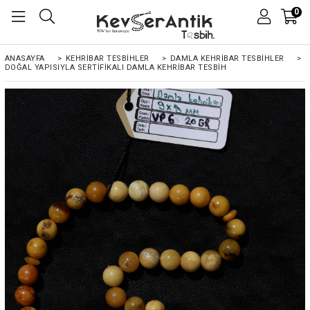
0
ANASAYFA
>
KEHRIBAR TESBIHLER
>
DAMLA KEHRİBAR TESBİHLER
>
DOĞAL YAPISIYLA SERTIFIKALI DAMLA KEHRIBAR TESBIH