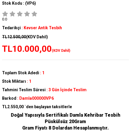
Stok Kodu :
(VP6)
0.0
Tedarikçi
:
Kevser Antik Tesbih
TL12.500,00
(KDV Dahil)
TL10.000,00
(KDV Dahil)
Toplam Stok Adedi
:
1
Stok Miktarı
:
1
Tahmini Teslim Süresi
:
3 Gün İçinde Teslim
Barkod
:
Damla000000VP6
TL2.550,00
`den başlayan taksitlerle
Doğal Yapısıyla Sertifikalı Damla Kehribar Tesbih
Püskülsüz 20Gram
Gram Fiyatı 8 Dolardan Hesaplanmıştır.