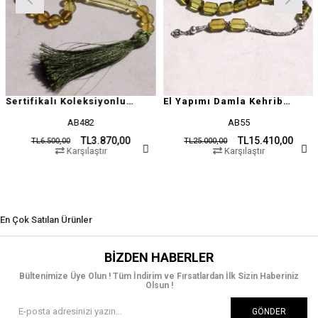
Sertifikalı Koleksiyonluk Özel Seri Damla Kehribar
El Yapımı Damla Kehribar Tesbih
AB482
AB55
TL3.870,00
TL15.410,00
TL6.500,00
TL25.000,00
Karşılaştır
Karşılaştır
En Çok Satılan Ürünler
BIZDEN HABERLER
Bültenimize Üye Olun ! Tüm İndirim ve Fırsatlardan İlk Sizin Haberiniz
Olsun !
GÖNDER