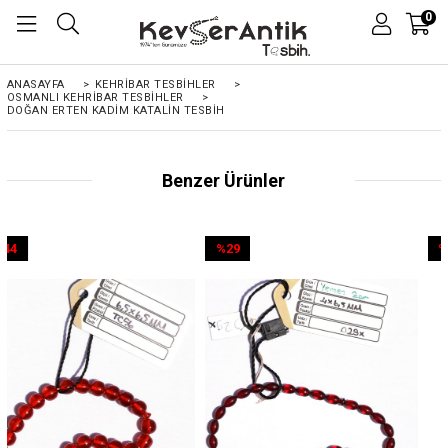
0
ANASAYFA
>
KEHRIBAR TESBIHLER
>
OSMANLI KEHRİBAR TESBİHLER
>
DOĞAN ERTEN KADIM KATALIN TESBIH
Benzer Ürünler
%29
%44
İndirim
İndirim
%29İndirim
%44İndirim