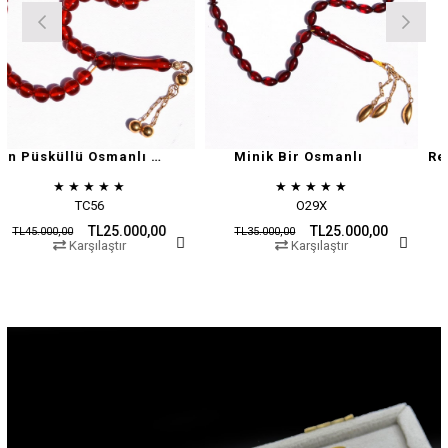
Altın Püsküllü Osmanlı Zar
Minik Bir Osmanlı
★
★
★
★
★
★
★
★
★
★
C56
O29X
O1
TL25.000,00
TL25.000,00
TL35.000,00
TL45.000,00
şılaştır
Karşılaştır
Karş