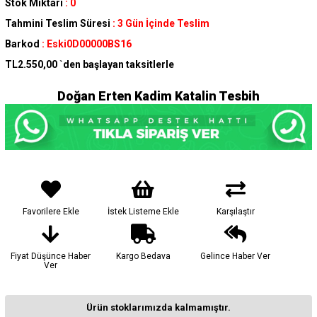
Stok Miktarı
:
0
Tahmini Teslim Süresi
:
3 Gün İçinde Teslim
Barkod
:
Eski0D00000BS16
TL2.550,00
`den başlayan taksitlerle
Doğan Erten Kadim Katalin Tesbih
Favorilere Ekle
İstek Listeme Ekle
Karşılaştır
Fiyat Düşünce Haber
Kargo Bedava
Gelince Haber Ver
Ver
Ürün stoklarımızda kalmamıştır.