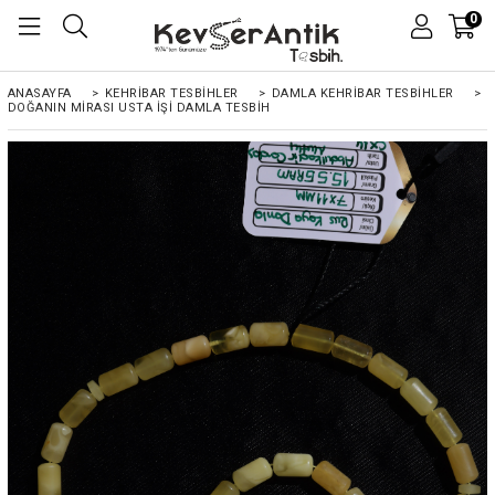
0
ANASAYFA
>
KEHRIBAR TESBIHLER
>
DAMLA KEHRİBAR TESBİHLER
>
DOĞANIN MIRASI USTA İŞI DAMLA TESBIH