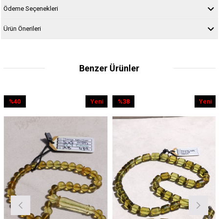
Ödeme Seçenekleri
Ürün Önerileri
Benzer Ürünler
0
Yeni
%38
Yeni
%
rim
Ürün
İndirim
Ürün
İndi
ndirim
%38İndirim
%2İn