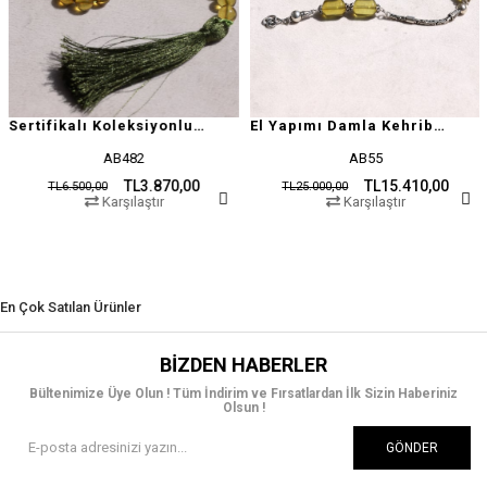
Sertifikalı Koleksiyonluk Özel Seri Damla Kehribar
El Yapımı Damla Kehribar Tesbih
AB482
AB55
TL3.870,00
TL15.410,00
TL6.500,00
TL25.000,00
Karşılaştır
Karşılaştır
En Çok Satılan Ürünler
BIZDEN HABERLER
Bültenimize Üye Olun ! Tüm İndirim ve Fırsatlardan İlk Sizin Haberiniz
Olsun !
GÖNDER