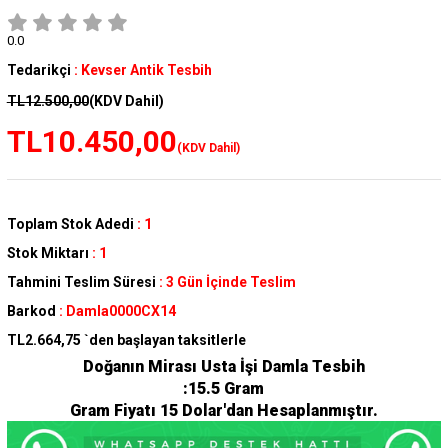
0.0
Tedarikçi
:
Kevser Antik Tesbih
TL12.500,00
(KDV Dahil)
TL10.450,00
(KDV Dahil)
Toplam Stok Adedi
:
1
Stok Miktarı
:
1
Tahmini Teslim Süresi
:
3 Gün İçinde Teslim
Barkod
:
Damla0000CX14
TL2.664,75
`den başlayan taksitlerle
Doğanın Mirası Usta İşi Damla Tesbih
:15.5 Gram
Gram Fiyatı 15 Dolar'dan Hesaplanmıştır.