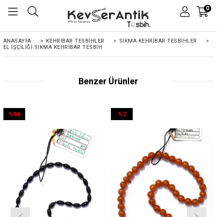
0
ANASAYFA
>
KEHRIBAR TESBIHLER
>
SIKMA KEHRİBAR TESBİHLER
>
EL İŞÇILIĞI SIKMA KEHRIBAR TESBIH
Benzer Ürünler
%94
%7
İndirim
İndirim
%94İndirim
%7İndirim