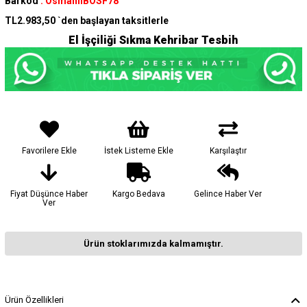
Barkod
:
OsmanlıBOSF78
TL2.983,50
`den başlayan taksitlerle
El İşçiliği Sıkma Kehribar Tesbih
Favorilere Ekle
İstek Listeme Ekle
Karşılaştır
Fiyat Düşünce Haber
Kargo Bedava
Gelince Haber Ver
Ver
Ürün stoklarımızda kalmamıştır.
Ürün Özellikleri