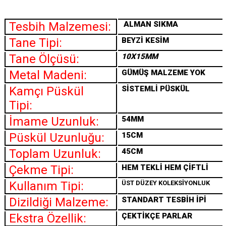
Tesbih Malzemesi:
ALMAN SIKMA
Tane Tipi:
BEYZİ KESİM
Tane Ölçüsü:
10X15MM
Metal Madeni:
GÜMÜŞ MALZEME YOK
Kamçı Püskül
SİSTEMLİ PÜSKÜL
Tipi:
İmame Uzunluk:
54MM
Püskül Uzunluğu:
15CM
Toplam Uzunluk:
45CM
Çekme Tipi:
HEM TEKLİ HEM ÇİFTLİ
Kullanım Tipi:
ÜST DÜZEY KOLEKSİYONLUK
Dizildiği Malzeme:
STANDART TESBİH İPİ
Ekstra Özellik:
ÇEKTİKÇE PARLAR