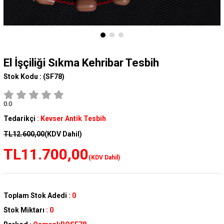
El İşçiliği Sıkma Kehribar Tesbih
Stok Kodu :
(SF78)
0.0
Tedarikçi
:
Kevser Antik Tesbih
TL12.600,00
(KDV Dahil)
TL11.700,00
(KDV Dahil)
Toplam Stok Adedi
:
0
Stok Miktarı
:
0