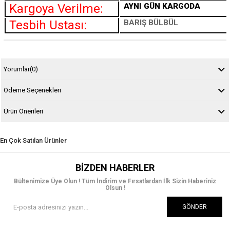
Kargoya Verilme:
AYNI GÜN KARGODA
Tesbih Ustası:
BARIŞ BÜLBÜL
Yorumlar
(0)
Ödeme Seçenekleri
Ürün Önerileri
En Çok Satılan Ürünler
BIZDEN HABERLER
Bültenimize Üye Olun ! Tüm İndirim ve Fırsatlardan İlk Sizin Haberiniz
Olsun !
GÖNDER