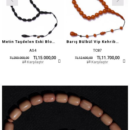
Metin Taşdelen Eski Blok Sıkma
Barış Bülbül Vip Kehribar Tesbih
AS4
TC87
TL15.000,00
TL11.700,00
TL250.000,00
TL12.600,00
Karşılaştır
Karşılaştır