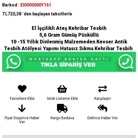
Barkod
:
El0000000Y161
TL720,38
`den başlayan taksitlerle
El İşçilikli Ateş Kehribar Tesbih
5,6 Gram Gümüş Püsküllü
10 -15 Yıllık Dinlenmiş Malzemeden Kevser Antik
Tesbih Atölyesi Yapımı Hatasız Sıkma Kehribar Tesbih
Favorilere Ekle
İstek Listeme Ekle
Karşılaştır
Fiyat Düşünce Haber
Kargo Bedava
Gelince Haber Ver
Ver