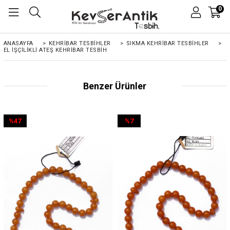
0
ANASAYFA
>
KEHRIBAR TESBIHLER
>
SIKMA KEHRİBAR TESBİHLER
>
EL İŞÇILIKLI ATEŞ KEHRIBAR TESBIH
Benzer Ürünler
%47
%7
İndirim
İndirim
%47İndirim
%7İndirim