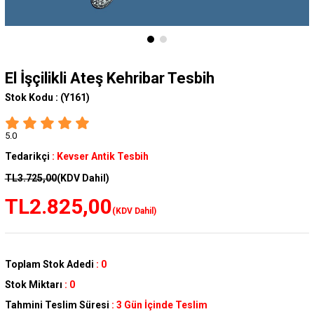
El İşçilikli Ateş Kehribar Tesbih
Stok Kodu :
(Y161)
5.0
Tedarikçi
:
Kevser Antik Tesbih
TL3.725,00
(KDV Dahil)
TL2.825,00
(KDV Dahil)
Toplam Stok Adedi
:
0
Stok Miktarı
:
0
Tahmini Teslim Süresi
:
3 Gün İçinde Teslim