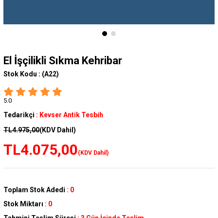
El İşçilikli Sıkma Kehribar
Stok Kodu :
(A22)
5.0
Tedarikçi
:
Kevser Antik Tesbih
TL4.975,00
(KDV Dahil)
TL4.075,00
(KDV Dahil)
Toplam Stok Adedi
:
0
Stok Miktarı
:
0