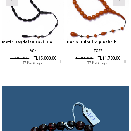
Metin Taşdelen Eski Blok Sıkma
Barış Bülbül Vip Kehribar Tesbih
AS4
TC87
TL15.000,00
TL11.700,00
TL250.000,00
TL12.600,00
Karşılaştır
Karşılaştır