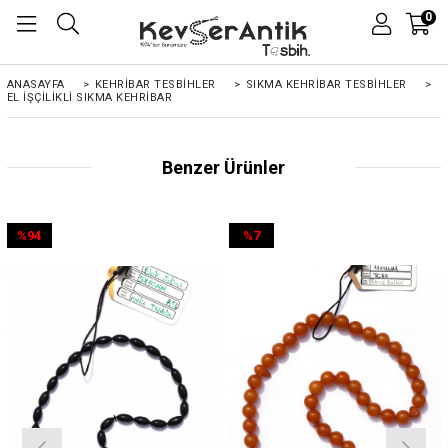
0
ANASAYFA
>
KEHRIBAR TESBIHLER
>
SIKMA KEHRİBAR TESBİHLER
>
EL İŞÇILIKLI SIKMA KEHRIBAR
Benzer Ürünler
%94
%7
İndirim
İndirim
%94İndirim
%7İndirim