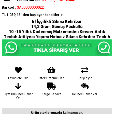
Tahmini Teslim Süresi
:
3 Gün İçinde Teslim
Barkod
:
SA00000000022
TL1.039,13
`den başlayan taksitlerle
El İşçilikli Sıkma Kehribar
14,3
Gram Gümüş Püsküllü
10 -15 Yıllık Dinlenmiş Malzemeden Kevser Antik
Tesbih Atölyesi Yapımı Hatasız Sıkma Kehribar Tesbih
Favorilere Ekle
İstek Listeme Ekle
Karşılaştır
Fiyat Düşünce Haber
Kargo Bedava
Gelince Haber Ver
Ver
Ürün stoklarımızda kalmamıştır.