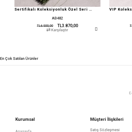
Sertifikalı Koleksiyonluk Özel Seri Damla Kehribar
AB482
AB3
TL3.870,00
TL14.510,0
.500,00
TL14.850,00
Karşılaştır
Karşılaştır
En Çok Satılan Ürünler
Kurumsal
Müşteri İlişkileri
Satış Sözleşmesi
Anasayfa