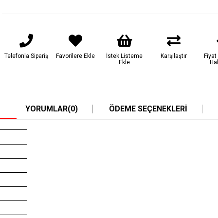
Telefonla Sipariş
Favorilere Ekle
İstek Listeme
Karşılaştır
Fiya
Ekle
Ha
YORUMLAR
(0)
ÖDEME SEÇENEKLERI