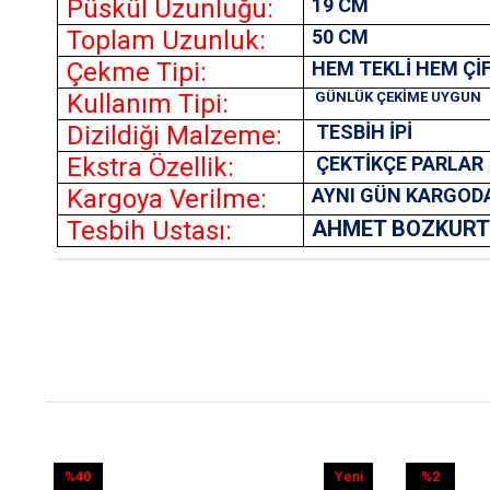
Püskül Uzunluğu:
19 CM
Toplam Uzunluk:
50 CM
Çekme Tipi:
HEM TEKLİ HEM Çİ
Kullanım Tipi:
GÜNLÜK ÇEKİME UYGUN
Dizildiği Malzeme:
TESBİH İPİ
Ekstra Özellik:
ÇEKTİKÇE PARLAR
Kargoya Verilme:
AYNI GÜN KARGOD
Tesbih Ustası:
AHMET BOZKUR
Yeni
%2