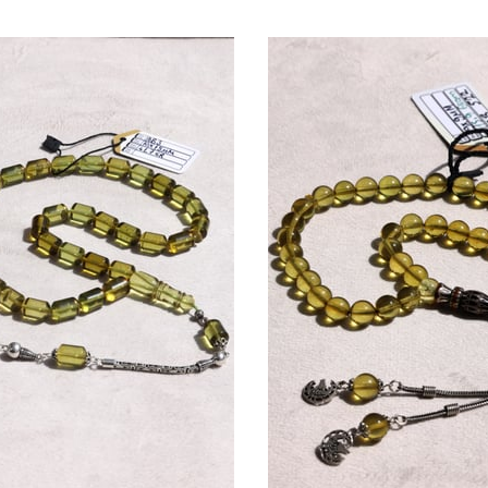
Ürün
İndirim
Ürün
İnd
%32İndirim
%41