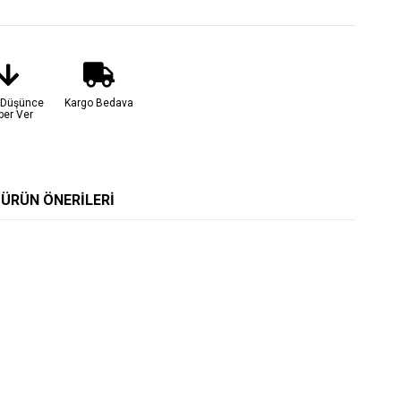
t Düşünce
Kargo Bedava
ber Ver
ÜRÜN ÖNERILERI