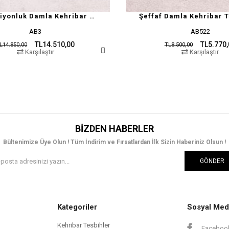
VIP Koleksiyonluk Damla Kehribar Tesbih
Şeffaf Damla Kehribar Tesbih
AB522
0
TL5.770,00
TL8.500,00
Karşılaştır
BIZDEN HABERLER
Bültenimize Üye Olun ! Tüm İndirim ve Fırsatlardan İlk Sizin Haberiniz Olsun !
GÖNDER
Kategoriler
Sosyal Med
Kehribar Tesbihler
Faceboo