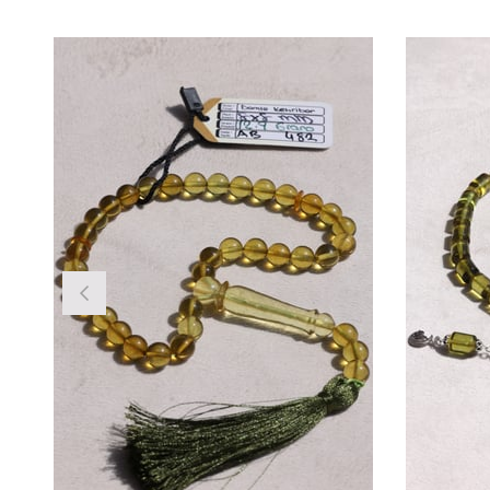
Ürün
İndirim
%2İndirim