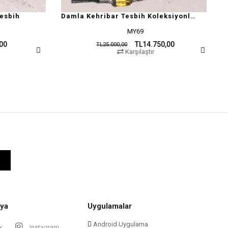
Damla Kehribar Tesbih Koleksiyonluk Lüks Segment Model
MY69
AB
TL14.750,00
TL25.000,00
TL28.500,00
Karşılaştır
Karş
ya
Uygulamalar
Android Uygulama
k
Instagram