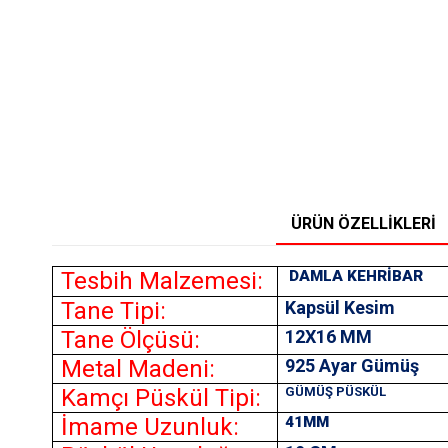
ÜRÜN ÖZELLIKLERI
Tesbih Malzemesi:
DAMLA KEHRİBAR
Tane Tipi:
Kapsül Kesim
Tane Ölçüsü:
12X16
MM
Metal Madeni:
925 Ayar Gümüş
Kamçı Püskül Tipi:
GÜMÜŞ PÜSKÜL
İmame Uzunluk:
41MM