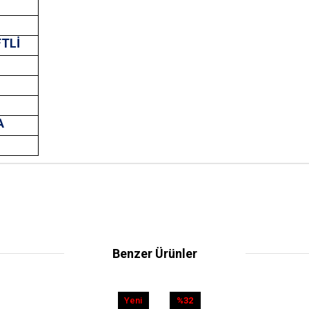
FTLİ
A
T
Benzer Ürünler
Yeni
%32
Yeni
%