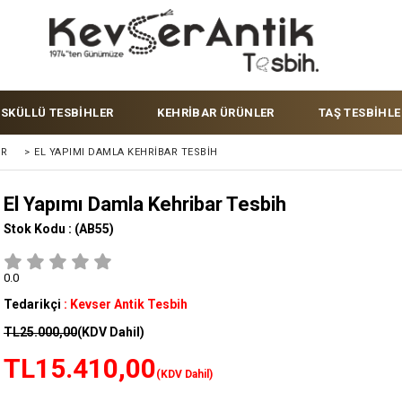
ÜSKÜLLÜ TESBİHLER
KEHRİBAR ÜRÜNLER
TAŞ TESBİHLE
ER
>
EL YAPIMI DAMLA KEHRIBAR TESBIH
El Yapımı Damla Kehribar Tesbih
Stok Kodu :
(AB55)
0.0
Tedarikçi
:
Kevser Antik Tesbih
TL25.000,00
(KDV Dahil)
TL15.410,00
(KDV Dahil)