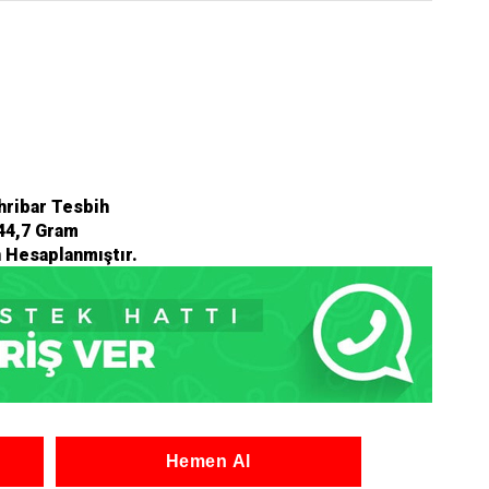
hribar Tesbih
44,7 Gram
n Hesaplanmıştır.