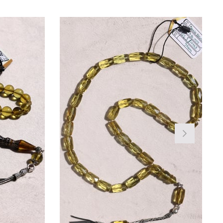
irim
Ürün
İndirim
İndirim
%25İndirim