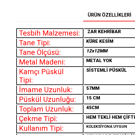
ÜRÜN ÖZELLIKLERI
Tesbih Malzemesi:
ZAR
KEHRİBAR
Tane Tipi:
KÜRE KESİM
Tane Ölçüsü:
12x12MM
Metal Madeni:
METAL YOK
Kamçı Püskül
SİSTEMLİ PÜSKÜL
Tipi:
İmame Uzunluk:
57MM
Püskül Uzunluğu:
15 CM
Toplam Uzunluk:
45CM
Çekme Tipi:
HEM TEKLİ HEM ÇİFT
Kullanım Tipi:
KOLEKSİYONA UYGUN