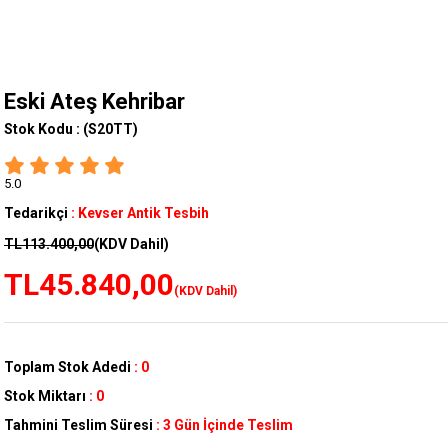
Eski Ateş Kehribar
Stok Kodu :
(S20TT)
5.0
Tedarikçi
:
Kevser Antik Tesbih
TL113.400,00
(KDV Dahil)
TL45.840,00
(KDV Dahil)
Toplam Stok Adedi
:
0
Stok Miktarı
:
0
Tahmini Teslim Süresi
:
3 Gün İçinde Teslim