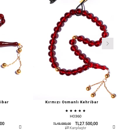
ibar
Kırmızı Osmanlı Kehribar
★
★
★
★
★
HO360
,00
TL27.500,00
TL45.000,00
Karşılaştır