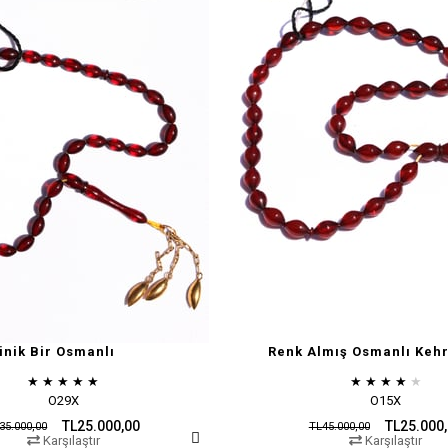
inik Bir Osmanlı
Renk Almış Osmanlı Kehr
★
★
★
★
★
★
★
★
★
★
O29X
O15X
TL25.000,00
TL25.000
35.000,00
TL45.000,00
Karşılaştır
Karşılaştır