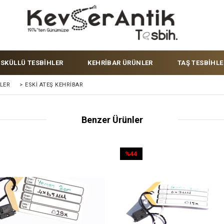
ÜSKÜLLÜ TESBİHLER
KEHRİBAR ÜRÜNLER
TAŞ TESBİHLE
LER
>
ESKI ATEŞ KEHRIBAR
Benzer Ürünler
%44
İndirim
%44İndirim