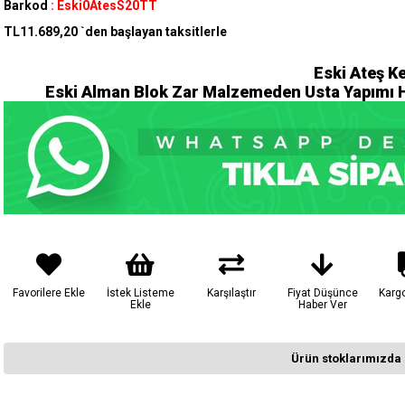
Barkod
:
Eski0AtesS20TT
TL11.689,20
`den başlayan taksitlerle
Eski Ateş K
Eski Alman Blok Zar Malzemeden Usta Yapımı Ha
Favorilere Ekle
İstek Listeme
Karşılaştır
Fiyat Düşünce
Karg
Ekle
Haber Ver
Ürün stoklarımızda 