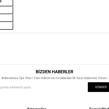
İ
BIZDEN HABERLER
Bültenimize Üye Olun ! Tüm İndirim ve Fırsatlardan İlk Sizin Haberiniz Olsun !
GÖNDER