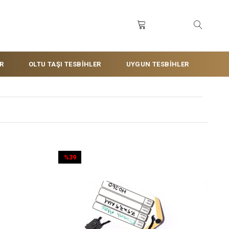
R
OLTU TAŞI TESBİHLER
UYGUN TESBİHLER
%39
İndirim
%39İndirim