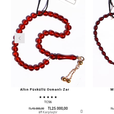
Altın Püsküllü Osmanlı Zar
M
★
★
★
★
★
TC56
TL25.000,00
TL45.000,00
TL
Karşılaştır