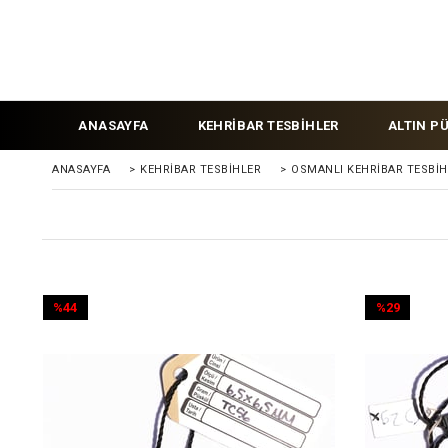
ANASAYFA
KEHRİBAR TESBİHLER
ALTIN P
ANASAYFA
>
KEHRIBAR TESBIHLER
>
OSMANLI KEHRİBAR TESBİH
%44
%29
İndirim
İndirim
%44İndirim
%29İndirim