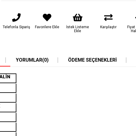
Telefonla Sipariş
Favorilere Ekle
İstek Listeme
Karşılaştır
Fiya
Ekle
Ha
YORUMLAR
(0)
ÖDEME SEÇENEKLERI
ALİN
K