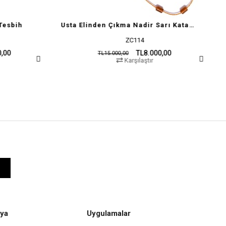
Usta Elinden Çıkma Nadir Sarı Katalin Tesbih – Özel Kesim
ZC114
TL8.000,00
TL15.000,00
TL
Karşılaştır
ya
Uygulamalar