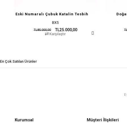
i Numaralı Çubuk Katalin Tesbih
Doğan Okur Kata
BX5
ZC30
TL25.000,00
T
TL85.000,00
TL150.000,00
Karşılaştır
Karşıl
En Çok Satılan Ürünler
Kurumsal
Müşteri İlişkileri