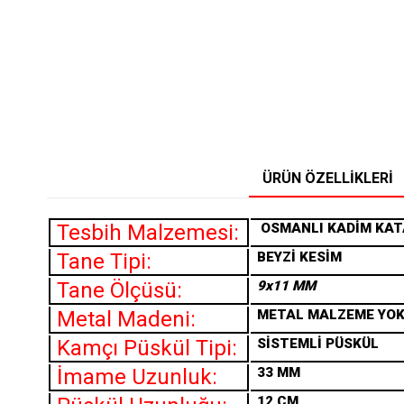
ÜRÜN ÖZELLIKLERI
Tesbih Malzemesi:
OSMANLI KADİM KAT
Tane Tipi:
BEYZİ KESİM
Tane Ölçüsü:
9x11 MM
Metal Madeni:
METAL MALZEME YO
Kamçı Püskül Tipi:
SİSTEMLİ PÜSKÜL
İmame Uzunluk:
33 MM
12 CM