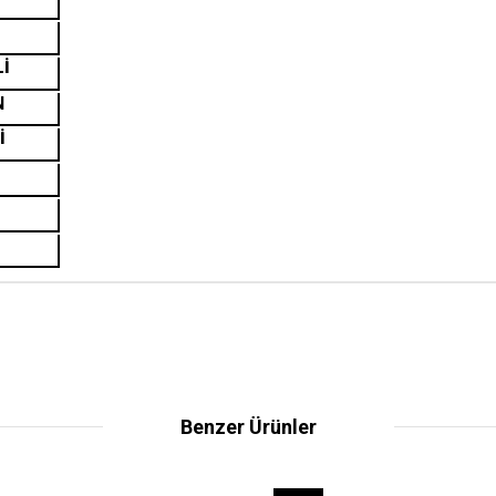
Lİ
N
İ
Benzer Ürünler