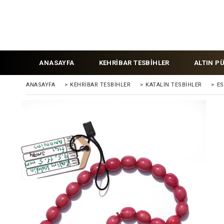
ANASAYFA
KEHRİBAR TESBİHLER
ALTIN P
ANASAYFA
>
KEHRIBAR TESBIHLER
>
KATALİN TESBİHLER
>
ES