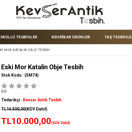
ÜSKÜLLÜ TESBİHLER
KEHRİBAR ÜRÜNLER
TAŞ TESBİHLE
KI MOR KATALIN OBJE TESBIH
Eski Mor Katalin Obje Tesbih
Stok Kodu :
(SM74)
0.0
Tedarikçi
:
Kevser Antik Tesbih
TL16.500,00
(KDV Dahil)
TL10.000,00
(KDV Dahil)