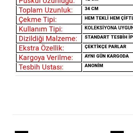
Püskül Uzunluğu:
Toplam Uzunluk:
34 CM
Çekme Tipi:
HEM TEKLİ HEM ÇİFT
Kullanım Tipi:
KOLEKSİYONA UYGU
Dizildiği Malzeme:
STANDART TESBİH İP
Ekstra Özellik:
ÇEKTİKÇE PARLAR
Kargoya Verilme:
AYNI GÜN KARGODA
Tesbih Ustası:
ANONİM