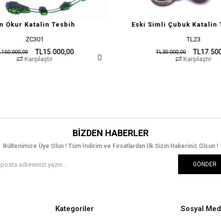
lin Tesbih
Eski Simli Çubuk Katalin Tesbih
1
TL23
L15.000,00
TL17.500,00
TL30.000,00
aştır
Karşılaştır
BIZDEN HABERLER
Bültenimize Üye Olun ! Tüm İndirim ve Fırsatlardan İlk Sizin Haberiniz Olsun !
GÖNDER
Kategoriler
Sosyal Med