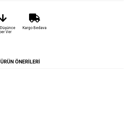
t Düşünce
Kargo Bedava
ber Ver
ÜRÜN ÖNERILERI