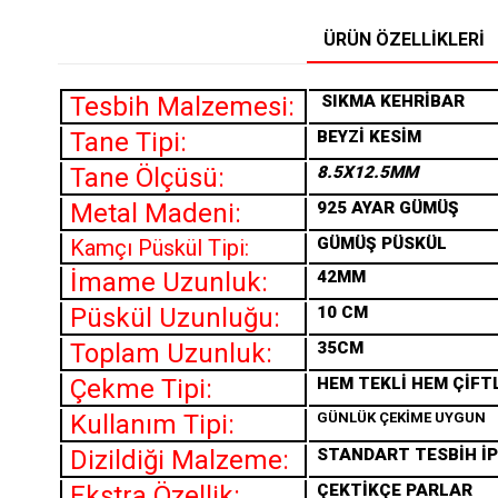
ÜRÜN ÖZELLIKLERI
Tesbih Malzemesi:
SIKMA
KEHRİBAR
Tane Tipi:
BEYZİ KESİM
Tane Ölçüsü:
8.5X12.5MM
Metal Madeni:
925 AYAR GÜMÜŞ
GÜMÜŞ PÜSKÜL
Kamçı Püskül Tipi:
İmame Uzunluk:
42MM
Püskül Uzunluğu:
10 CM
Toplam Uzunluk:
35CM
Çekme Tipi:
HEM TEKLİ HEM ÇİFT
Kullanım Tipi:
GÜNLÜK ÇEKİME UYGUN
Dizildiği Malzeme:
STANDART TESBİH İP
Ekstra Özellik:
ÇEKTİKÇE PARLAR