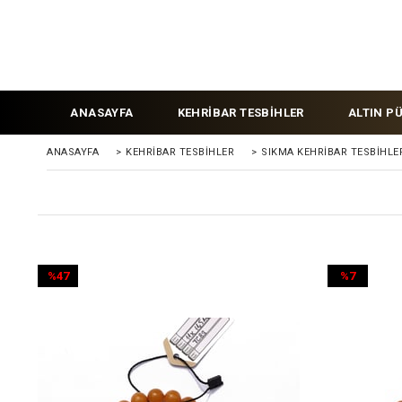
ANASAYFA
KEHRİBAR TESBİHLER
ALTIN P
ANASAYFA
>
KEHRIBAR TESBIHLER
>
SIKMA KEHRİBAR TESBİHLE
%47
%7
İndirim
İndirim
%47İndirim
%7İndirim