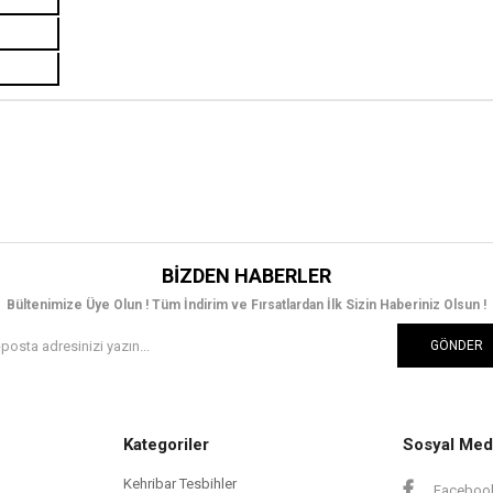
BIZDEN HABERLER
Bültenimize Üye Olun ! Tüm İndirim ve Fırsatlardan İlk Sizin Haberiniz Olsun !
GÖNDER
Kategoriler
Sosyal Med
Kehribar Tesbihler
Faceboo