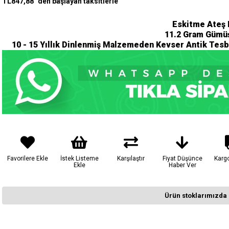
TL847,88
`den başlayan taksitlerle
Eskitme Ateş 
11.2
Gram Gümüş
10 - 15 Yıllık Dinlenmiş Malzemeden Kevser Antik Tesb
Favorilere Ekle
İstek Listeme
Karşılaştır
Fiyat Düşünce
Karg
Ekle
Haber Ver
Ürün stoklarımızda 