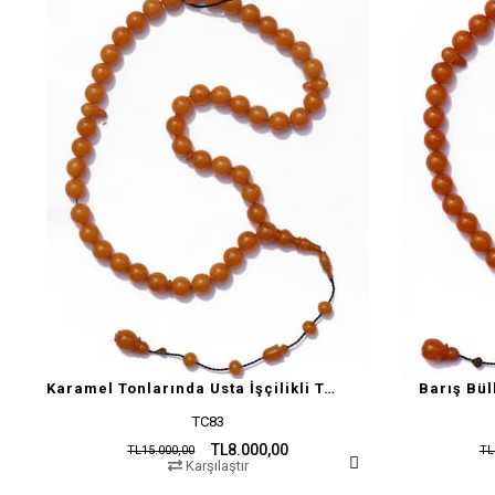
Karamel Tonlarında Usta İşçilikli Tesbih
Barış Bül
TC83
TL8.000,00
TL15.000,00
TL
Karşılaştır