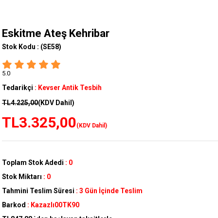
Eskitme Ateş Kehribar
Stok Kodu :
(SE58)
5.0
Tedarikçi
:
Kevser Antik Tesbih
TL4.225,00
(KDV Dahil)
TL3.325,00
(KDV Dahil)
Toplam Stok Adedi
:
0
Stok Miktarı
:
0
Tahmini Teslim Süresi
:
3 Gün İçinde Teslim
Barkod
:
Kazazlı00TK90