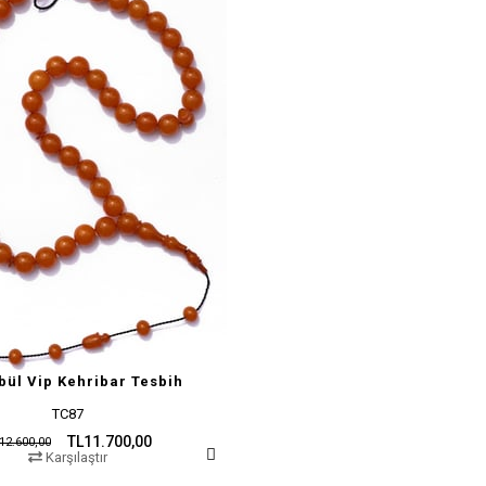
bül Vip Kehribar Tesbih
TC87
TL11.700,00
12.600,00
Karşılaştır