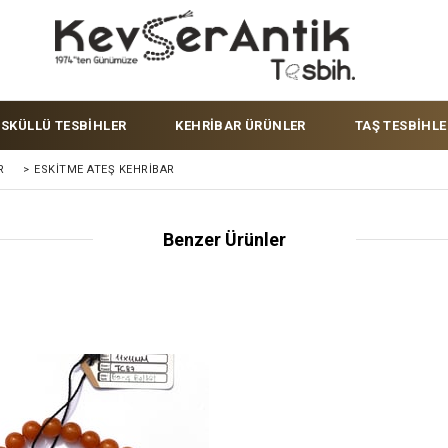
ÜSKÜLLÜ TESBİHLER
KEHRİBAR ÜRÜNLER
TAŞ TESBİHLE
R
>
ESKITME ATEŞ KEHRIBAR
Benzer Ürünler