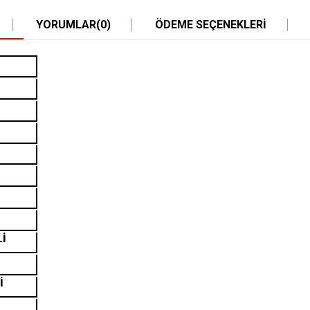
YORUMLAR
(0)
ÖDEME SEÇENEKLERI
Lİ
İ