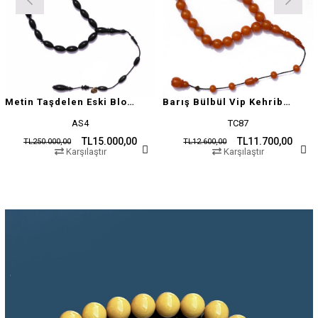
Metin Taşdelen Eski Blok Sıkma
Barış Bülbül Vip Kehribar Tesbih
AS4
TC87
TL15.000,00
TL11.700,00
TL250.000,00
TL12.600,00
Karşılaştır
Karşılaştır