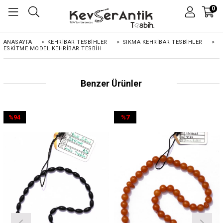
0
ANASAYFA
>
KEHRIBAR TESBIHLER
>
SIKMA KEHRİBAR TESBİHLER
>
ESKITME MODEL KEHRIBAR TESBIH
Benzer Ürünler
%94
%7
İndirim
İndirim
%94İndirim
%7İndirim