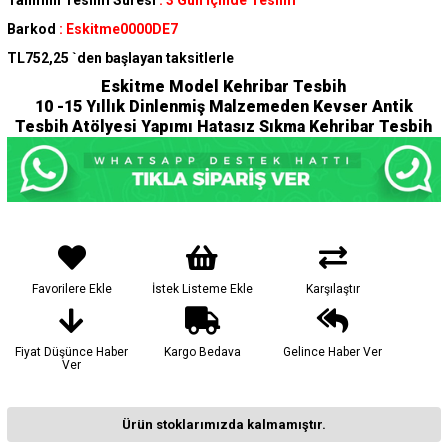
Tahmini Teslim Süresi
:
3 Gün İçinde Teslim
Barkod
:
Eskitme0000DE7
TL752,25
`den başlayan taksitlerle
Eskitme Model Kehribar Tesbih
10 -15 Yıllık Dinlenmiş Malzemeden Kevser Antik
Tesbih Atölyesi Yapımı Hatasız Sıkma Kehribar Tesbih
Favorilere Ekle
İstek Listeme Ekle
Karşılaştır
Fiyat Düşünce Haber
Kargo Bedava
Gelince Haber Ver
Ver
Ürün stoklarımızda kalmamıştır.