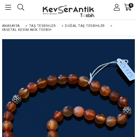
0
ANASAYFA
>
TAŞ TESBİHLER
>
DOĞAL TAŞ TESBİHLER
>
FASETAL KESIM AKIK TESBIH