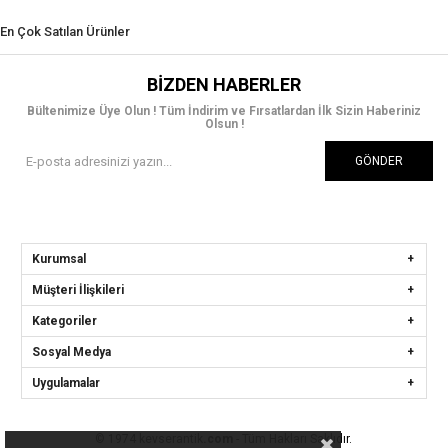
En Çok Satılan Ürünler
BIZDEN HABERLER
Bültenimize Üye Olun ! Tüm İndirim ve Fırsatlardan İlk Sizin Haberiniz
Olsun !
GÖNDER
Kurumsal
Müşteri İlişkileri
Kategoriler
Sosyal Medya
Uygulamalar
© 1974 kevserantik
.com
- Tüm Hakları Saklıdır.