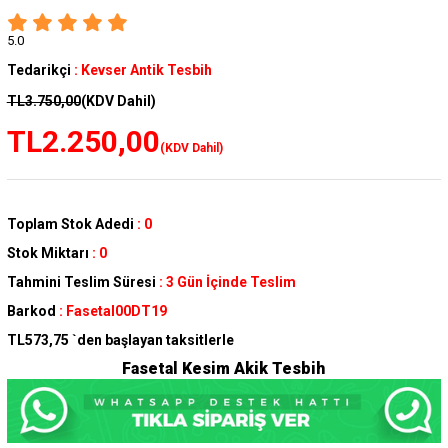
5.0
Tedarikçi
:
Kevser Antik Tesbih
TL3.750,00
(KDV Dahil)
TL2.250,00
(KDV Dahil)
Toplam Stok Adedi
:
0
Stok Miktarı
:
0
Tahmini Teslim Süresi
:
3 Gün İçinde Teslim
Barkod
:
Fasetal00DT19
TL573,75
`den başlayan taksitlerle
Fasetal Kesim Akik Tesbih