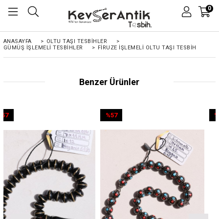
0
ANASAYFA
>
OLTU TAŞI TESBİHLER
>
GÜMÜŞ İŞLEMELİ TESBİHLER
>
FIRUZE İŞLEMELI OLTU TAŞI TESBIH
Benzer Ürünler
%57
%57
İndirim
İndirim
%57İndirim
%57İndirim