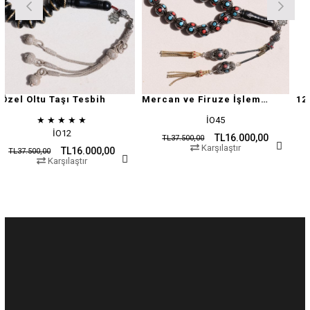
 Taşı Tesbih
Mercan ve Firuze İşlemeli Oltu Taşı
★
★
★
★
İO45
İO12
TL16.000,00
TL37.500,00
TL37.500,0
Karşılaştır
TL16.000,00
00
Karşılaştır