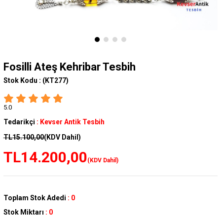
Fosilli Ateş Kehribar Tesbih
Stok Kodu :
(KT277)
5.0
Tedarikçi
:
Kevser Antik Tesbih
TL15.100,00
(KDV Dahil)
TL14.200,00
(KDV Dahil)
Toplam Stok Adedi
:
0
Stok Miktarı
:
0