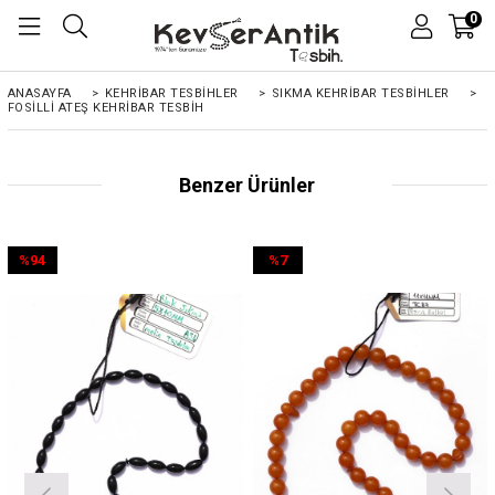
0
ANASAYFA
>
KEHRIBAR TESBIHLER
>
SIKMA KEHRİBAR TESBİHLER
>
FOSILLI ATEŞ KEHRIBAR TESBIH
Benzer Ürünler
%94
%7
İndirim
İndirim
%94İndirim
%7İndirim