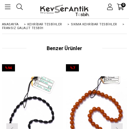
0
ANASAYFA
>
KEHRIBAR TESBIHLER
>
SIKMA KEHRİBAR TESBİHLER
>
FRANSIZ GALALIT TESBIH
Benzer Ürünler
%94
%7
İndirim
İndirim
%94İndirim
%7İndirim