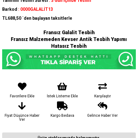
Tahmini Teslim Süresi
:
3 Gün İçinde Teslim
Barkod
:
0000GALALİT13
TL688,50
`den başlayan taksitlerle
Fransız Galalit Tesbih
Fransız Malzemeden Kevser Antik Tesbih Yapımı
Hatasız Tesbih
Favorilere Ekle
İstek Listeme Ekle
Karşılaştır
Fiyat Düşünce Haber
Kargo Bedava
Gelince Haber Ver
Ver
Ürün stoklarımızda kalmamıştır.