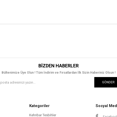
BIZDEN HABERLER
Bültenimize Üye Olun ! Tüm İndirim ve Fırsatlardan İlk Sizin Haberiniz Olsun !
GÖNDER
Kategoriler
Sosyal Med
Kehribar Tesbihler
Faceboo