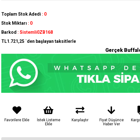
Toplam Stok Adedi
:
0
Stok Miktarı
:
0
Barkod
:
Sistemli0ZB168
TL1.721,25
`den başlayan taksitlerle
Gerçek Buffal
Favorilere Ekle
İstek Listeme
Karşılaştır
Fiyat Düşünce
Karg
Ekle
Haber Ver