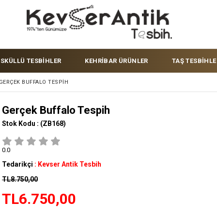
ÜSKÜLLÜ TESBİHLER
KEHRİBAR ÜRÜNLER
TAŞ TESBİHLE
GERÇEK BUFFALO TESPIH
Gerçek Buffalo Tespih
Stok Kodu :
(ZB168)
0.0
Tedarikçi
:
Kevser Antik Tesbih
TL8.750,00
TL6.750,00