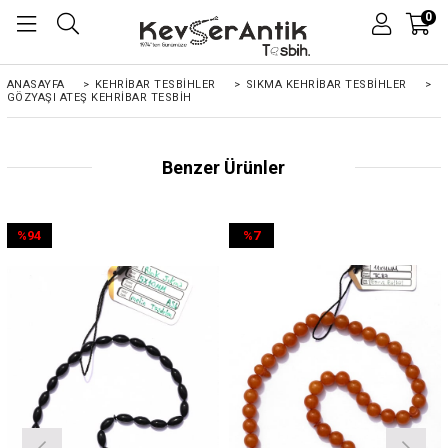
0
ANASAYFA
>
KEHRIBAR TESBIHLER
>
SIKMA KEHRİBAR TESBİHLER
>
GÖZYAŞI ATEŞ KEHRIBAR TESBIH
Benzer Ürünler
%94
%7
İndirim
İndirim
%94İndirim
%7İndirim