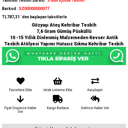
Tahmini Teslim Süresi
:
3 Gün İçinde Teslim
Barkod
:
SZ00000000077
TL787,31
`den başlayan taksitlerle
Gözyaşı Ateş Kehribar Tesbih
7,6 Gram Gümüş Püsküllü
10 -15 Yıllık Dinlenmiş Malzemeden Kevser Antik
Tesbih Atölyesi Yapımı Hatasız Sıkma Kehribar Tesbih
Favorilere Ekle
İstek Listeme Ekle
Karşılaştır
Fiyat Düşünce Haber
Kargo Bedava
Gelince Haber Ver
Ver