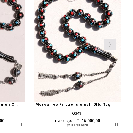
12 MM Mercan Ve Firuze İşlemeli Oltu Taşı Tesbih
Mercan ve Firuze İşlemeli Oltu Taşı
GS43.
,00
TL16.000,00
TL37.500,00
Karşılaştır