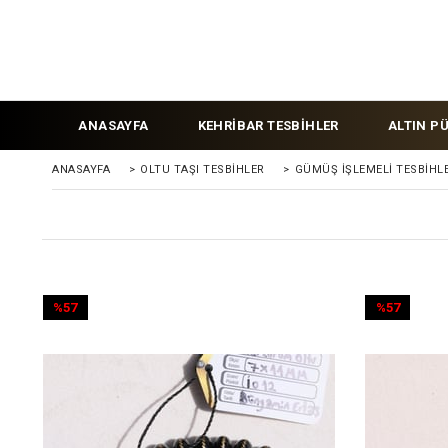
ANASAYFA
KEHRİBAR TESBİHLER
ALTIN P
ANASAYFA
>
OLTU TAŞI TESBİHLER
>
GÜMÜŞ İŞLEMELİ TESBİHL
%57
%57
İndirim
İndirim
%57İndirim
%57İndirim