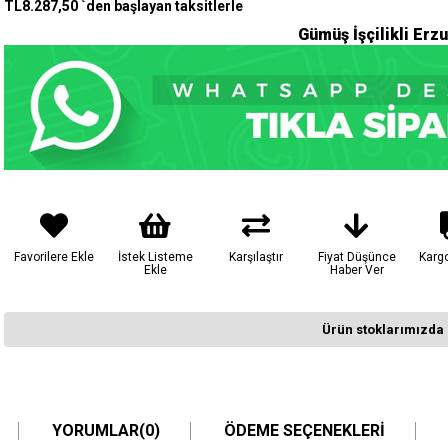
TL8.287,50
`den başlayan taksitlerle
Gümüş İşçilikli Erz
Favorilere Ekle
İstek Listeme
Karşılaştır
Fiyat Düşünce
Karg
Ekle
Haber Ver
Ürün stoklarımızda 
YORUMLAR
(0)
ÖDEME SEÇENEKLERI