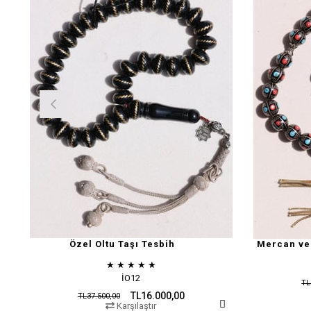
Özel Oltu Taşı Tesbih
Mercan ve 
★
★
★
★
★
İO12
TL
TL16.000,00
TL37.500,00
Karşılaştır