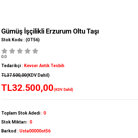
Gümüş İşçilikli Erzurum Oltu Taşı
Stok Kodu :
(OT56)
0.0
Tedarikçi
:
Kevser Antik Tesbih
TL37.500,00
(KDV Dahil)
TL32.500,00
(KDV Dahil)
Toplam Stok Adedi
:
0
Stok Miktarı
:
0
Barkod
:
Usta00000ot56