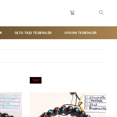
R
OLTU TAŞI TESBİHLER
UYGUN TESBİHLER
%57
İndirim
%57İndirim