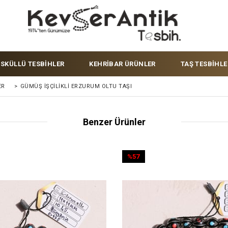
ÜSKÜLLÜ TESBİHLER
KEHRİBAR ÜRÜNLER
TAŞ TESBİHLE
ER
>
GÜMÜŞ İŞÇILIKLI ERZURUM OLTU TAŞI
Benzer Ürünler
%57
İndirim
%57İndirim