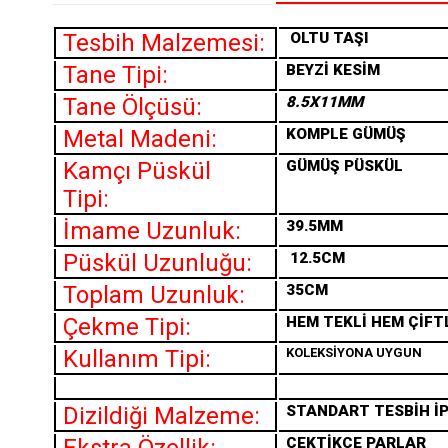
Tesbih Malzemesi:
OLTU TAŞI
Tane Tipi:
BEYZİ KESİM
Tane Ölçüsü:
8.5X11MM
Metal Madeni:
KOMPLE GÜMÜŞ
Kamçı Püskül
GÜMÜŞ PÜSKÜL
Tipi:
İmame Uzunluk:
39.5MM
Püskül Uzunluğu:
12.5CM
Toplam Uzunluk:
35CM
Çekme Tipi:
HEM TEKLİ HEM ÇİFT
Kullanım Tipi:
KOLEKSİYONA UYGUN
Dizildiği Malzeme:
STANDART TESBİH İP
ÇEKTİKÇE PARLAR