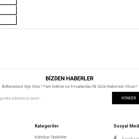
BIZDEN HABERLER
Bültenimize Üye Olun ! Tüm İndirim ve Fırsatlardan İlk Sizin Haberiniz Olsun !
GÖNDER
Kategoriler
Sosyal Med
Kehribar Tesbihler
Faceboo