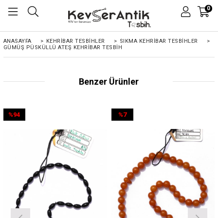
0
ANASAYFA
>
KEHRIBAR TESBIHLER
>
SIKMA KEHRİBAR TESBİHLER
>
GÜMÜŞ PÜSKÜLLÜ ATEŞ KEHRIBAR TESBIH
Benzer Ürünler
%94
%7
İndirim
İndirim
%94İndirim
%7İndirim