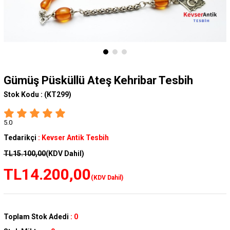
Gümüş Püsküllü Ateş Kehribar Tesbih
Stok Kodu :
(KT299)
5.0
Tedarikçi
:
Kevser Antik Tesbih
TL15.100,00
(KDV Dahil)
TL14.200,00
(KDV Dahil)
Toplam Stok Adedi
:
0