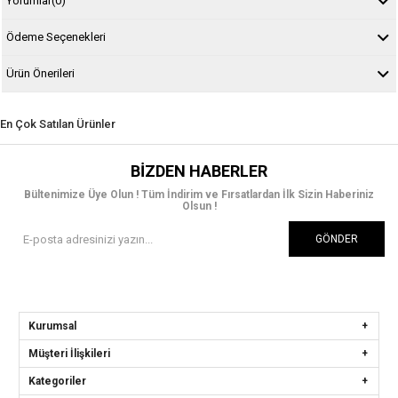
Yorumlar
(0)
Ödeme Seçenekleri
Ürün Önerileri
En Çok Satılan Ürünler
BIZDEN HABERLER
Bültenimize Üye Olun ! Tüm İndirim ve Fırsatlardan İlk Sizin Haberiniz
Olsun !
GÖNDER
Kurumsal
Müşteri İlişkileri
Kategoriler