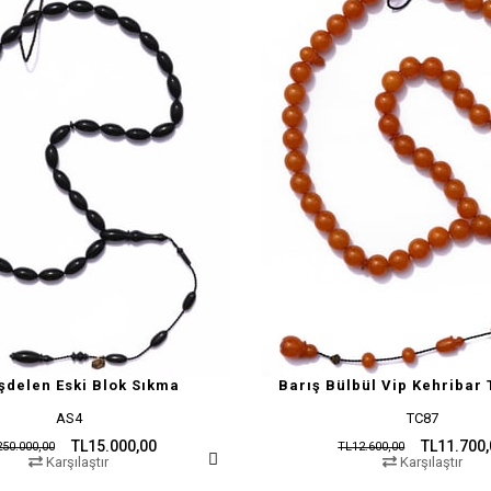
şdelen Eski Blok Sıkma
Barış Bülbül Vip Kehribar 
AS4
TC87
TL15.000,00
TL11.700
50.000,00
TL12.600,00
Karşılaştır
Karşılaştır