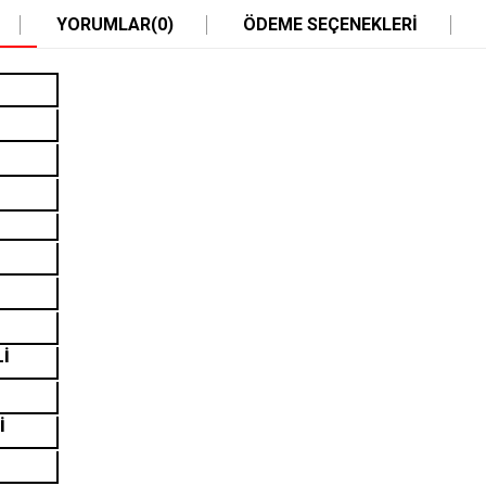
YORUMLAR
(0)
ÖDEME SEÇENEKLERI
Lİ
İ