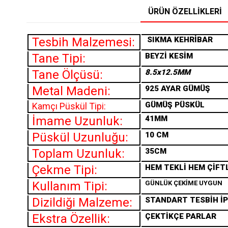
ÜRÜN ÖZELLIKLERI
Tesbih Malzemesi:
SIKMA
KEHRİBAR
Tane Tipi:
BEYZİ KESİM
Tane Ölçüsü:
8.5x12.5MM
Metal Madeni:
925 AYAR GÜMÜŞ
GÜMÜŞ PÜSKÜL
Kamçı Püskül Tipi:
İmame Uzunluk:
41MM
Püskül Uzunluğu:
10 CM
Toplam Uzunluk:
35CM
Çekme Tipi:
HEM TEKLİ HEM ÇİFT
Kullanım Tipi:
GÜNLÜK ÇEKİME UYGUN
Dizildiği Malzeme:
STANDART TESBİH İP
Ekstra Özellik:
ÇEKTİKÇE PARLAR