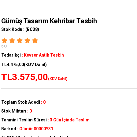
Gümüş Tasarım Kehribar Tesbih
Stok Kodu :
(BC38)
5.0
Tedarikçi
:
Kevser Antik Tesbih
TL4.475,00
(KDV Dahil)
TL3.575,00
(KDV Dahil)
Toplam Stok Adedi
:
0
Stok Miktarı
:
0
Tahmini Teslim Süresi
:
3 Gün İçinde Teslim
Barkod
:
Gümüs00000Y31