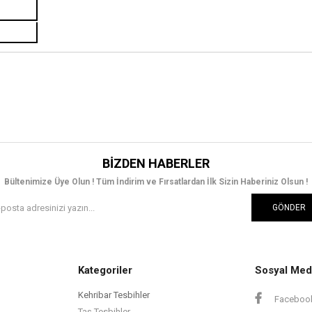
BIZDEN HABERLER
Bültenimize Üye Olun ! Tüm İndirim ve Fırsatlardan İlk Sizin Haberiniz Olsun !
GÖNDER
Kategoriler
Sosyal Med
Kehribar Tesbihler
Faceboo
Taş Tesbihler