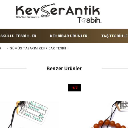
ÜSKÜLLÜ TESBİHLER
KEHRİBAR ÜRÜNLER
TAŞ TESBİHLE
R
>
GÜMÜŞ TASARIM KEHRIBAR TESBIH
Benzer Ürünler
%7
İndirim
%7İndirim