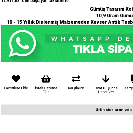
TL911,63
`den başlayan taksitlerle
Gümüş Tasarım Keh
10,9
Gram Gümüş
10 - 15 Yıllık Dinlenmiş Malzemeden Kevser Antik Tesb
Favorilere Ekle
İstek Listeme
Karşılaştır
Fiyat Düşünce
Karg
Ekle
Haber Ver
Ürün stoklarımızda 