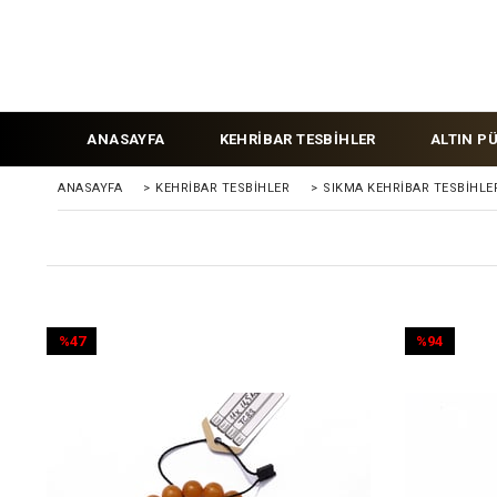
ANASAYFA
KEHRİBAR TESBİHLER
ALTIN P
ANASAYFA
>
KEHRIBAR TESBIHLER
>
SIKMA KEHRİBAR TESBİHLE
%47
%94
İndirim
İndirim
%47İndirim
%94İndirim