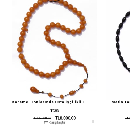
Karamel Tonlarında Usta İşçilikli Tesbih
Metin Ta
TC83
TL8.000,00
TL15.000,00
TL2
Karşılaştır