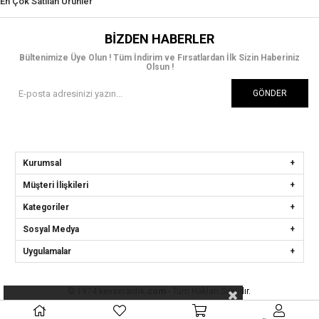
En Çok Satılan Ürünler
BIZDEN HABERLER
Bültenimize Üye Olun ! Tüm İndirim ve Fırsatlardan İlk Sizin Haberiniz
Olsun !
GÖNDER
Kurumsal
Müşteri İlişkileri
Kategoriler
Sosyal Medya
Uygulamalar
© 1974 kevserantik
.com
- Tüm Hakları Saklıdır.