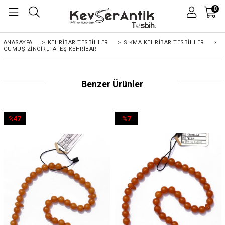
0
ANASAYFA
>
KEHRIBAR TESBIHLER
>
SIKMA KEHRİBAR TESBİHLER
>
GÜMÜŞ ZINCIRLI ATEŞ KEHRIBAR
Benzer Ürünler
%47
%7
İndirim
İndirim
%47İndirim
%7İndirim