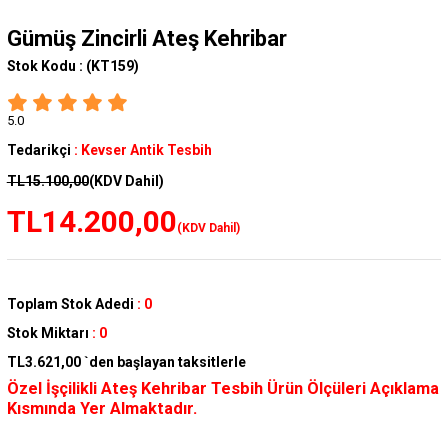
Gümüş Zincirli Ateş Kehribar
Stok Kodu :
(KT159)
5.0
Tedarikçi
:
Kevser Antik Tesbih
TL15.100,00
(KDV Dahil)
TL14.200,00
(KDV Dahil)
Toplam Stok Adedi
:
0
Stok Miktarı
:
0
TL3.621,00
`den başlayan taksitlerle
Özel İşçilikli Ateş Kehribar Tesbih Ürün Ölçüleri Açıklama
Kısmında Yer Almaktadır.