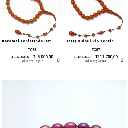
Karamel Tonlarında Usta İşçilikli Tesbih
Barış Bülbül Vip Kehribar Tesbih
TC83
TC87
TL8.000,00
TL11.700,00
TL15.000,00
TL12.600,00
Karşılaştır
Karşılaştır