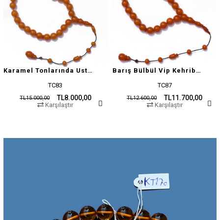
Karamel Tonlarında Usta İşçilikli Tesbih
Barış Bülbül Vip Kehribar Tesbih
TC83
TC87
TL8.000,00
TL11.700,00
TL15.000,00
TL12.600,00
Karşılaştır
Karşılaştır