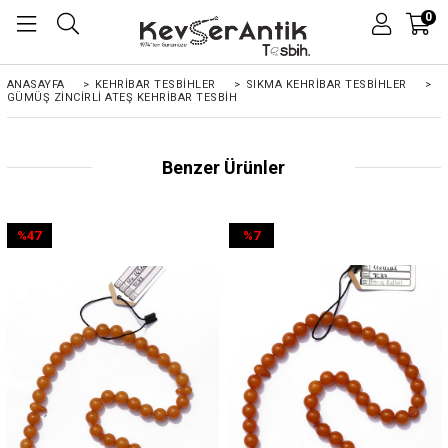
0
ANASAYFA
>
KEHRIBAR TESBIHLER
>
SIKMA KEHRİBAR TESBİHLER
>
GÜMÜŞ ZINCIRLI ATEŞ KEHRIBAR TESBIH
Benzer Ürünler
%47
%7
İndirim
İndirim
%47İndirim
%7İndirim