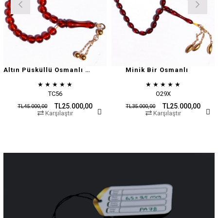
Altın Püsküllü Osmanlı Zar
Minik Bir Osmanlı
★
★
★
★
★
★
★
★
★
★
TC56
O29X
TL25.000,00
TL25.000,00
TL45.000,00
TL35.000,00
Karşılaştır
Karşılaştır