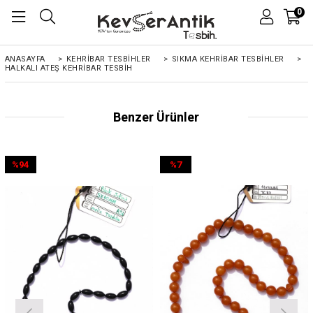
0
ANASAYFA
>
KEHRIBAR TESBIHLER
>
SIKMA KEHRİBAR TESBİHLER
>
HALKALI ATEŞ KEHRIBAR TESBIH
Benzer Ürünler
%94
%7
İndirim
İndirim
%94İndirim
%7İndirim