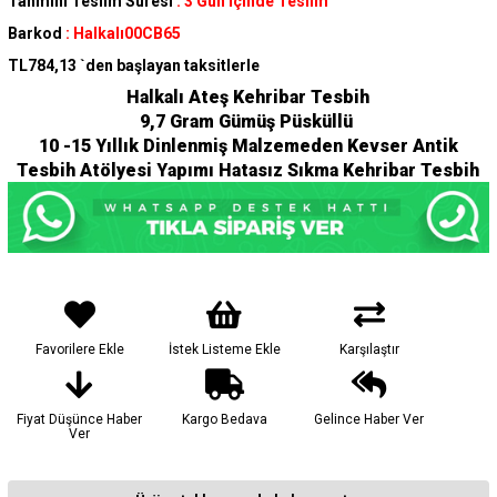
Tahmini Teslim Süresi
:
3 Gün İçinde Teslim
Barkod
:
Halkalı00CB65
TL784,13
`den başlayan taksitlerle
Halkalı Ateş Kehribar Tesbih
9,7 Gram Gümüş Püsküllü
10 -15 Yıllık Dinlenmiş Malzemeden Kevser Antik
Tesbih Atölyesi Yapımı Hatasız Sıkma Kehribar Tesbih
Favorilere Ekle
İstek Listeme Ekle
Karşılaştır
Fiyat Düşünce Haber
Kargo Bedava
Gelince Haber Ver
Ver