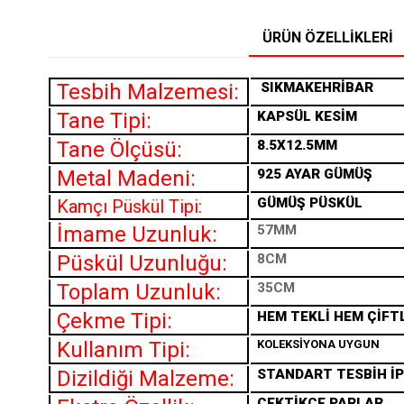
ÜRÜN ÖZELLIKLERI
Tesbih Malzemesi:
SIKMA
KEHRİBAR
Tane Tipi:
KAPSÜL KESİM
Tane Ölçüsü:
8.5X12.5MM
Metal Madeni:
925 AYAR GÜMÜŞ
GÜMÜŞ PÜSKÜL
Kamçı Püskül Tipi:
İmame Uzunluk:
57MM
Püskül Uzunluğu:
8CM
Toplam Uzunluk:
35CM
Çekme Tipi:
HEM TEKLİ HEM ÇİFT
Kullanım Tipi:
KOLEKSİYONA UYGUN
Dizildiği Malzeme:
STANDART TESBİH İP
ÇEKTİKÇE PARLAR