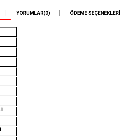
YORUMLAR
(0)
ÖDEME SEÇENEKLERI
Lİ
İ