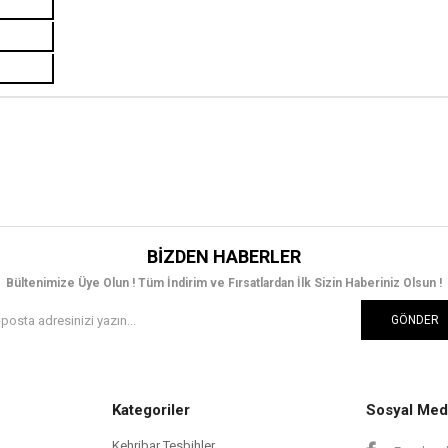
BIZDEN HABERLER
Bültenimize Üye Olun ! Tüm İndirim ve Fırsatlardan İlk Sizin Haberiniz Olsun !
GÖNDER
Kategoriler
Sosyal Med
Kehribar Tesbihler