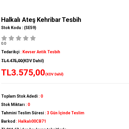
Halkalı Ateş Kehribar Tesbih
Stok Kodu :
(SE59)
0.0
Tedarikçi
:
Kevser Antik Tesbih
TL4.475,00
(KDV Dahil)
TL3.575,00
(KDV Dahil)
Toplam Stok Adedi
:
0
Stok Miktarı
:
0
Tahmini Teslim Süresi
:
3 Gün İçinde Teslim
Barkod
:
Halkalı00CB71