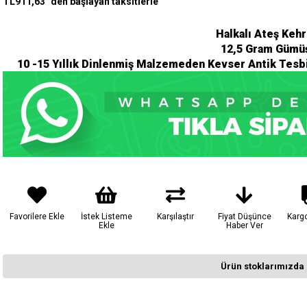
TL911,63
`den başlayan taksitlerle
Halkalı Ateş Kehr
12,5 Gram Gümü
10 -15 Yıllık Dinlenmiş Malzemeden Kevser Antik Tesbi
Favorilere Ekle
İstek Listeme
Karşılaştır
Fiyat Düşünce
Karg
Ekle
Haber Ver
Ürün stoklarımızda 