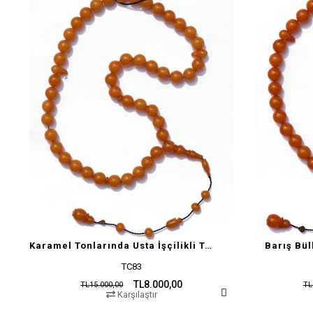
Karamel Tonlarında Usta İşçilikli Tesbih
Barış Bül
TC83
TL8.000,00
TL15.000,00
TL
Karşılaştır