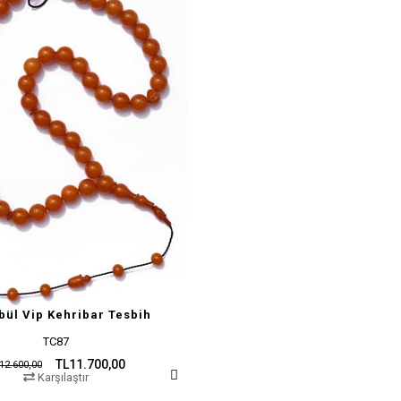
bül Vip Kehribar Tesbih
TC87
TL11.700,00
12.600,00
Karşılaştır