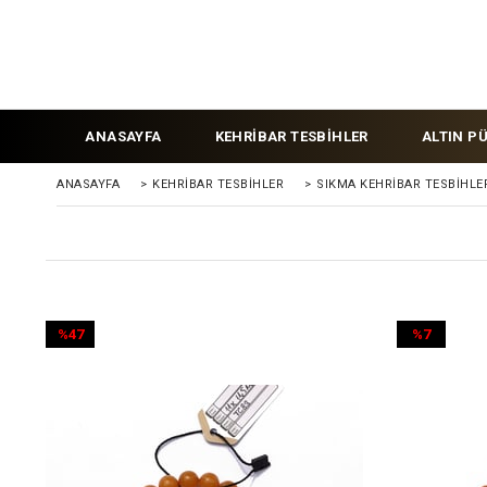
ANASAYFA
KEHRİBAR TESBİHLER
ALTIN P
ANASAYFA
>
KEHRIBAR TESBIHLER
>
SIKMA KEHRİBAR TESBİHLE
%47
%7
İndirim
İndirim
%47İndirim
%7İndirim