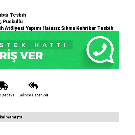
ibar Tesbih
ş Püsküllü
h Atölyesi Yapımı Hatasız Sıkma Kehribar Tesbih
o Bedava
Gelince Haber Ver
kalmamıştır.