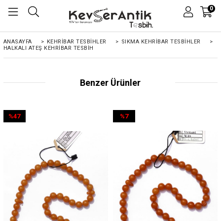
0
ANASAYFA
>
KEHRIBAR TESBIHLER
>
SIKMA KEHRİBAR TESBİHLER
>
HALKALI ATEŞ KEHRIBAR TESBIH
Benzer Ürünler
%47
%7
İndirim
İndirim
%47İndirim
%7İndirim