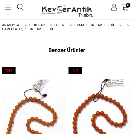
0
ANASAYFA
>
KEHRIBAR TESBIHLER
>
SIKMA KEHRİBAR TESBİHLER
>
HARELI ATEŞ KEHRIBAR TESBIH
Benzer Ürünler
%47
%7
İndirim
İndirim
%47İndirim
%7İndirim