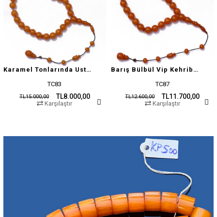
Karamel Tonlarında Usta İşçilikli Tesbih
Barış Bülbül Vip Kehribar Tesbih
TC83
TC87
TL8.000,00
TL11.700,00
TL15.000,00
TL12.600,00
Karşılaştır
Karşılaştır