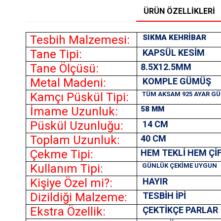
ÜRÜN ÖZELLIKLERI
Tesbih Malzemesi:
SIKMA KEHRİBAR
Tane Tipi:
KAPSÜL KESİM
Tane Ölçüsü:
8.5X12.5MM
Metal Madeni:
KOMPLE GÜMÜŞ
Kamçı Püskül Tipi:
TÜM AKSAM 925 AYAR G
İmame Uzunluk:
58 MM
Püskül Uzunluğu:
14 CM
Toplam Uzunluk:
40 CM
Çekme Tipi:
HEM TEKLİ HEM Çİ
Kullanım Tipi:
GÜNLÜK ÇEKİME UYGUN
Kişiye Özel mi?:
HAYIR
Dizildiği Malzeme:
TESBİH İPİ
Ekstra Özellik:
ÇEKTİKÇE PARLAR