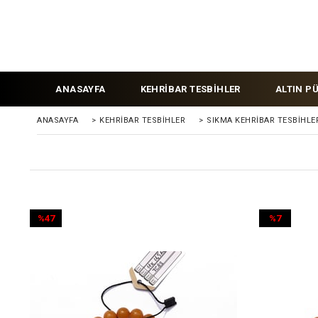
ANASAYFA
KEHRİBAR TESBİHLER
ALTIN P
ANASAYFA
>
KEHRIBAR TESBIHLER
>
SIKMA KEHRİBAR TESBİHLE
%47
%7
İndirim
İndirim
%47İndirim
%7İndirim