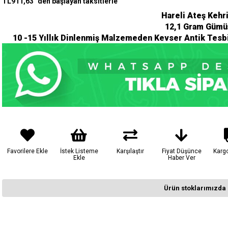
TL911,63
`den başlayan taksitlerle
Hareli Ateş Kehr
12,1 Gram Gümü
10 -15 Yıllık Dinlenmiş Malzemeden Kevser Antik Tesbi
Favorilere Ekle
İstek Listeme
Karşılaştır
Fiyat Düşünce
Karg
Ekle
Haber Ver
Ürün stoklarımızda 