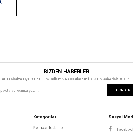
A
T
BIZDEN HABERLER
Bültenimize Üye Olun ! Tüm İndirim ve Fırsatlardan İlk Sizin Haberiniz Olsun !
GÖNDER
Kategoriler
Sosyal Med
Kehribar Tesbihler
Faceboo