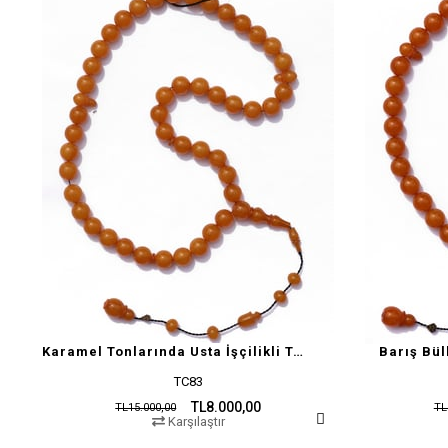
Karamel Tonlarında Usta İşçilikli Tesbih
Barış Bül
TC83
TL8.000,00
TL15.000,00
TL
Karşılaştır