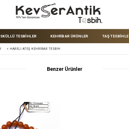
ÜSKÜLLÜ TESBİHLER
KEHRİBAR ÜRÜNLER
TAŞ TESBİHLE
R
>
HARELI ATEŞ KEHRIBAR TESBIH
Benzer Ürünler