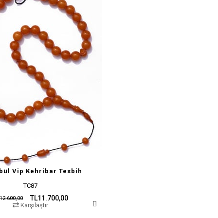
bül Vip Kehribar Tesbih
TC87
TL11.700,00
12.600,00
Karşılaştır