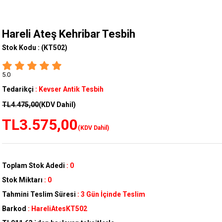
Hareli Ateş Kehribar Tesbih
Stok Kodu :
(KT502)
5.0
Tedarikçi
:
Kevser Antik Tesbih
TL4.475,00
(KDV Dahil)
TL3.575,00
(KDV Dahil)
Toplam Stok Adedi
:
0
Stok Miktarı
:
0
Tahmini Teslim Süresi
:
3 Gün İçinde Teslim
Barkod
:
HareliAtesKT502