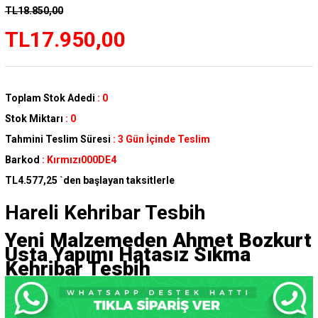
TL18.850,00
TL17.950,00
Toplam Stok Adedi
:
0
Stok Miktarı
:
0
Tahmini Teslim Süresi
:
3 Gün İçinde Teslim
Barkod
:
Kırmızı000DE4
TL4.577,25
`den başlayan taksitlerle
Hareli Kehribar Tesbih
Yeni Malzemeden Ahmet Bozkurt
Usta Yapımı Hatasız Sıkma
Kehribar Tesbih