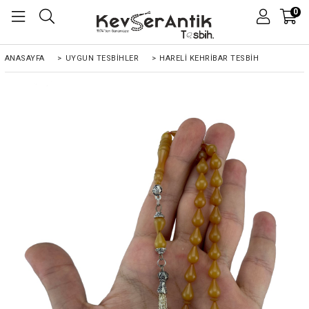
0
ANASAYFA
>
UYGUN TESBİHLER
>
HARELI KEHRIBAR TESBIH