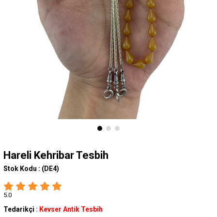
Hareli Kehribar Tesbih
Stok Kodu :
(DE4)
5.0
Tedarikçi
:
Kevser Antik Tesbih