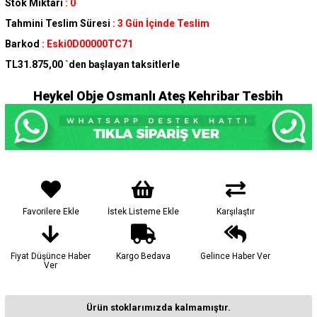
Stok Miktarı
:
0
Tahmini Teslim Süresi
:
3 Gün İçinde Teslim
Barkod
:
Eski0D00000TC71
TL31.875,00
`den başlayan taksitlerle
Heykel Obje Osmanlı Ateş Kehribar Tesbih
Favorilere Ekle
İstek Listeme Ekle
Karşılaştır
Fiyat Düşünce Haber
Kargo Bedava
Gelince Haber Ver
Ver
Ürün stoklarımızda kalmamıştır.