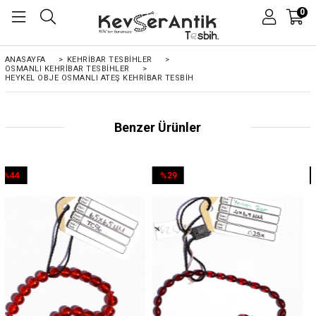
0
ANASAYFA
>
KEHRIBAR TESBIHLER
>
OSMANLI KEHRİBAR TESBİHLER
>
HEYKEL OBJE OSMANLI ATEŞ KEHRIBAR TESBIH
Benzer Ürünler
%29
%44
İndirim
İndirim
%29İndirim
%44İndirim