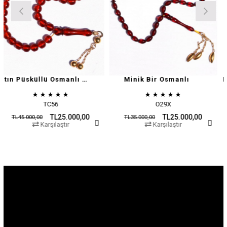
Altın Püsküllü Osmanlı Zar
Minik Bir Osmanlı
★
★
★
★
★
★
★
★
★
★
★
TC56
O29X
TL25.000,00
TL25.000,00
00
TL35.000,00
TL45.000,
Karşılaştır
Karşılaştır