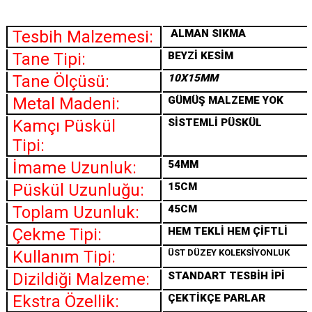
Tesbih Malzemesi:
ALMAN SIKMA
Tane Tipi:
BEYZİ KESİM
Tane Ölçüsü:
10X15MM
Metal Madeni:
GÜMÜŞ MALZEME YOK
Kamçı Püskül
SİSTEMLİ PÜSKÜL
Tipi:
İmame Uzunluk:
54MM
Püskül Uzunluğu:
15CM
Toplam Uzunluk:
45CM
Çekme Tipi:
HEM TEKLİ HEM ÇİFTLİ
Kullanım Tipi:
ÜST DÜZEY KOLEKSİYONLUK
Dizildiği Malzeme:
STANDART TESBİH İPİ
Ekstra Özellik:
ÇEKTİKÇE PARLAR