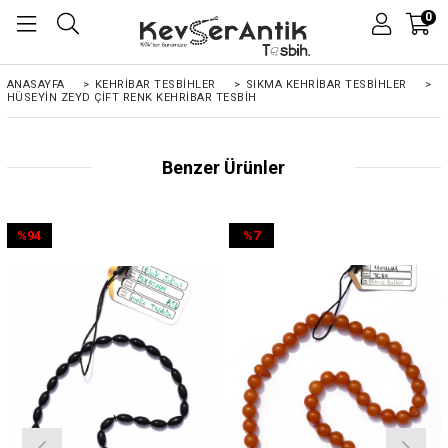
0
ANASAYFA
>
KEHRIBAR TESBIHLER
>
SIKMA KEHRİBAR TESBİHLER
>
HÜSEYIN ZEYD ÇIFT RENK KEHRIBAR TESBIH
Benzer Ürünler
%94
%7
İndirim
İndirim
%94İndirim
%7İndirim