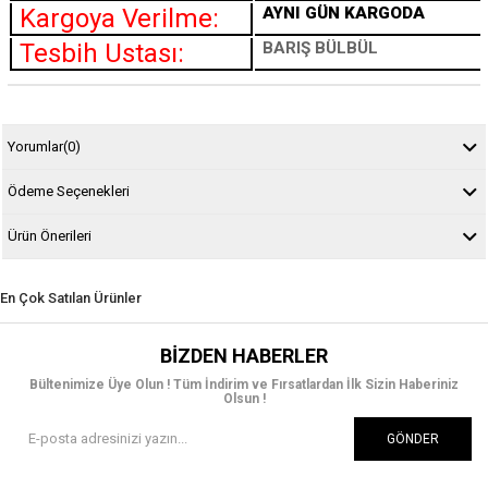
Kargoya Verilme:
AYNI GÜN KARGODA
Tesbih Ustası:
BARIŞ BÜLBÜL
Yorumlar
(0)
Ödeme Seçenekleri
Ürün Önerileri
En Çok Satılan Ürünler
BIZDEN HABERLER
Bültenimize Üye Olun ! Tüm İndirim ve Fırsatlardan İlk Sizin Haberiniz
Olsun !
GÖNDER