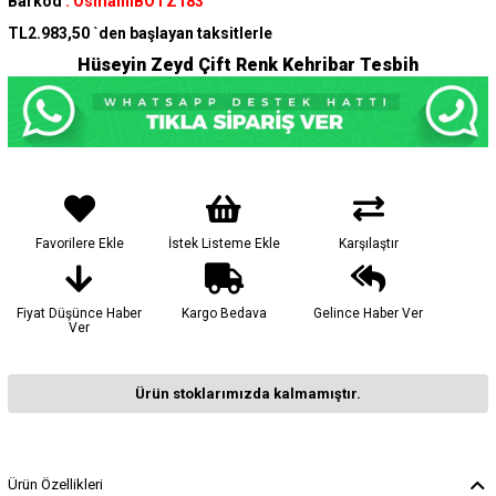
Barkod
:
OsmanlıBOTZ183
TL2.983,50
`den başlayan taksitlerle
Hüseyin Zeyd Çift Renk Kehribar Tesbih
Favorilere Ekle
İstek Listeme Ekle
Karşılaştır
Fiyat Düşünce Haber
Kargo Bedava
Gelince Haber Ver
Ver
Ürün stoklarımızda kalmamıştır.
Ürün Özellikleri