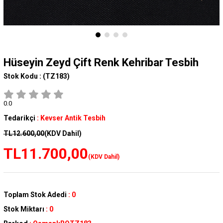
Hüseyin Zeyd Çift Renk Kehribar Tesbih
Stok Kodu :
(TZ183)
0.0
Tedarikçi
:
Kevser Antik Tesbih
TL12.600,00
(KDV Dahil)
TL11.700,00
(KDV Dahil)
Toplam Stok Adedi
:
0
Stok Miktarı
:
0