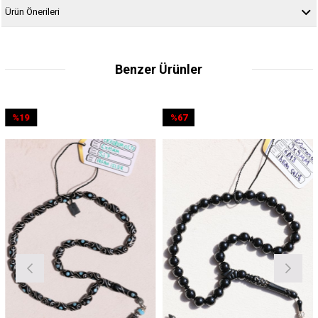
Ürün Önerileri
Benzer Ürünler
%67
%60
İndirim
İndirim
rim
%67İndirim
%60İndi