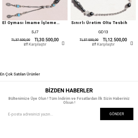
El Oyması İmame İşlemeli Oltu Taşı Tesbih
Sınırlı Üretim Oltu Tesbih
SJ7
GD13
TL30.500,00
TL12.500,00
7.500,00
TL37.500,00
TL3
Karşılaştır
Karşılaştır
En Çok Satılan Ürünler
BIZDEN HABERLER
Bültenimize Üye Olun ! Tüm İndirim ve Fırsatlardan İlk Sizin Haberiniz
Olsun !
GÖNDER