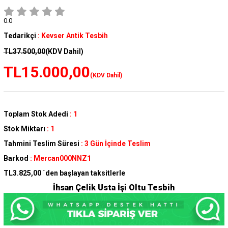
0.0
Tedarikçi
:
Kevser Antik Tesbih
TL37.500,00
(KDV Dahil)
TL15.000,00
(KDV Dahil)
Toplam Stok Adedi
:
1
Stok Miktarı
:
1
Tahmini Teslim Süresi
:
3 Gün İçinde Teslim
Barkod
:
Mercan000NNZ1
TL3.825,00
`den başlayan taksitlerle
İhsan Çelik Usta İşi Oltu Tesbih