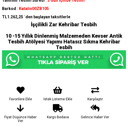
Tahmini Teslim Süresi
:
3 Gün İçinde Teslim
Barkod
:
Katalin00ZB105
TL1.262,25
`den başlayan taksitlerle
İşçilikli Zar Kehribar Tesbih
10 -15 Yıllık Dinlenmiş Malzemeden Kevser Antik
Tesbih Atölyesi Yapımı Hatasız Sıkma Kehribar
Tesbih
Favorilere Ekle
İstek Listeme Ekle
Karşılaştır
Fiyat Düşünce Haber
Kargo Bedava
Gelince Haber Ver
Ver