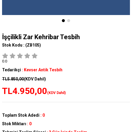
İşçilikli Zar Kehribar Tesbih
Stok Kodu :
(ZB105)
0.0
Tedarikçi
:
Kevser Antik Tesbih
TL5.850,00
(KDV Dahil)
TL4.950,00
(KDV Dahil)
Toplam Stok Adedi
:
0
Stok Miktarı
:
0