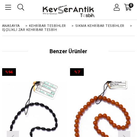
0
ANASAYFA
>
KEHRIBAR TESBIHLER
>
SIKMA KEHRİBAR TESBİHLER
>
İŞÇILIKLI ZAR KEHRIBAR TESBIH
Benzer Ürünler
%94
%7
İndirim
İndirim
%94İndirim
%7İndirim