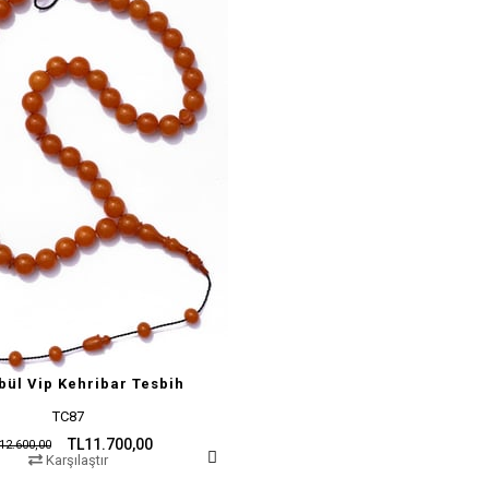
bül Vip Kehribar Tesbih
TC87
TL11.700,00
12.600,00
Karşılaştır