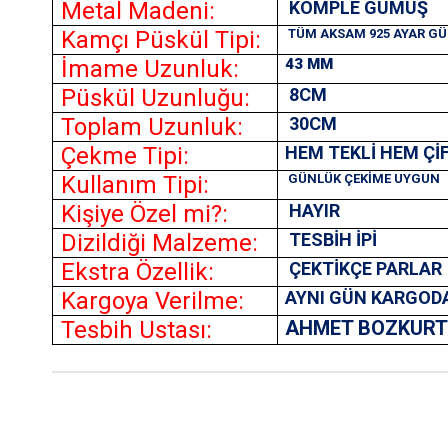
Metal Madeni:
KOMPLE GÜMÜŞ
Kamçı Püskül Tipi:
TÜM AKSAM 925 AYAR G
İmame Uzunluk:
43 MM
Püskül Uzunluğu:
8CM
Toplam Uzunluk:
30CM
Çekme Tipi:
HEM TEKLİ HEM Çİ
Kullanım Tipi:
GÜNLÜK ÇEKİME UYGUN
Kişiye Özel mi?:
HAYIR
Dizildiği Malzeme:
TESBİH İPİ
Ekstra Özellik:
ÇEKTİKÇE PARLAR
Kargoya Verilme:
AYNI GÜN KARGOD
Tesbih Ustası:
AHMET BOZKUR