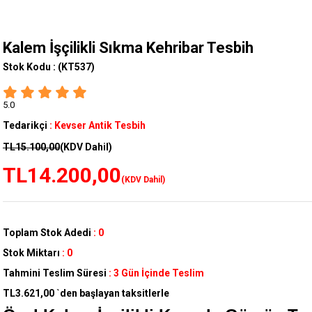
Kalem İşçilikli Sıkma Kehribar Tesbih
Stok Kodu :
(KT537)
5.0
Tedarikçi
:
Kevser Antik Tesbih
TL15.100,00
(KDV Dahil)
TL14.200,00
(KDV Dahil)
Toplam Stok Adedi
:
0
Stok Miktarı
:
0
Tahmini Teslim Süresi
:
3 Gün İçinde Teslim
TL3.621,00
`den başlayan taksitlerle