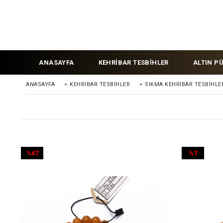
ANASAYFA
KEHRİBAR TESBİHLER
ALTIN P
ANASAYFA
>
KEHRIBAR TESBIHLER
>
SIKMA KEHRİBAR TESBİHLE
%47
%7
İndirim
İndirim
%47İndirim
%7İndirim