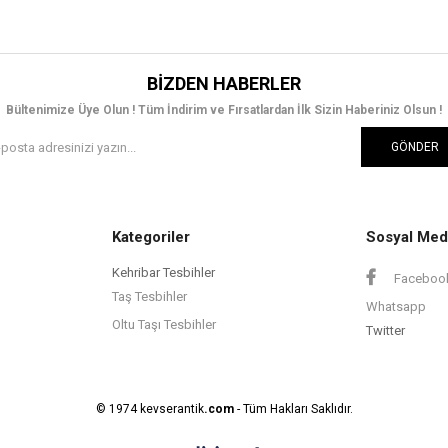
BIZDEN HABERLER
Bültenimize Üye Olun ! Tüm İndirim ve Fırsatlardan İlk Sizin Haberiniz Olsun !
GÖNDER
Kategoriler
Sosyal Med
Kehribar Tesbihler
Faceboo
Taş Tesbihler
Whatsapp
Oltu Taşı Tesbihler
Twitter
© 1974 kevserantik
.com
- Tüm Hakları Saklıdır.