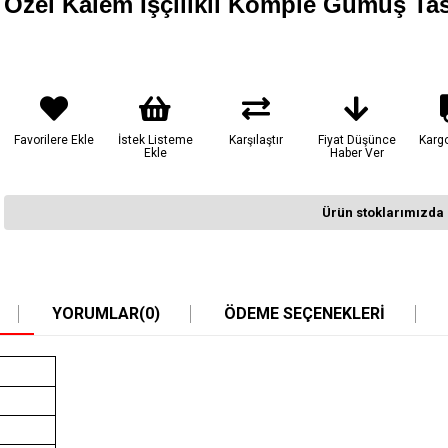
Özel Kalem İşçilikli Komple Gümüş Tas
Favorilere Ekle
İstek Listeme
Karşılaştır
Fiyat Düşünce
Karg
Ekle
Haber Ver
Ürün stoklarımızda 
YORUMLAR
(0)
ÖDEME SEÇENEKLERI