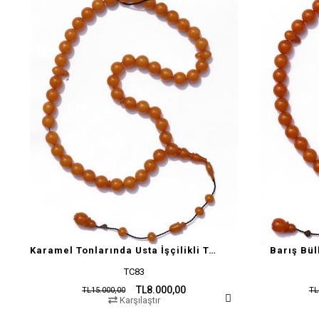
Karamel Tonlarında Usta İşçilikli Tesbih
Barış Bül
TC83
TL8.000,00
TL15.000,00
TL
Karşılaştır