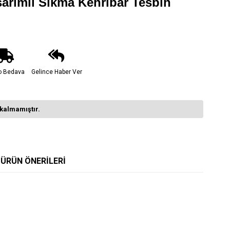
arımlı Sıkma Kehribar Tesbih
o Bedava
Gelince Haber Ver
kalmamıştır.
ÜRÜN ÖNERILERI