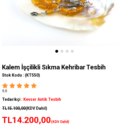
Kalem İşçilikli Sıkma Kehribar Tesbih
Stok Kodu :
(KT550)
5.0
Tedarikçi
:
Kevser Antik Tesbih
TL15.100,00
(KDV Dahil)
TL14.200,00
(KDV Dahil)