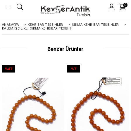
0
ANASAYFA
>
KEHRIBAR TESBIHLER
>
SIKMA KEHRİBAR TESBİHLER
>
KALEM İŞÇILIKLI SIKMA KEHRIBAR TESBIH
Benzer Ürünler
%47
%7
İndirim
İndirim
%47İndirim
%7İndirim