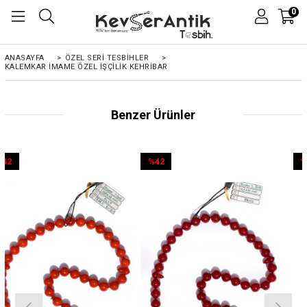
0
ANASAYFA
>
ÖZEL SERİ TESBİHLER
>
KALEMKAR İMAME ÖZEL IŞÇILIK KEHRIBAR
Benzer Ürünler
%42
%42
İndirim
İndirim
%42İndirim
%42İndirim