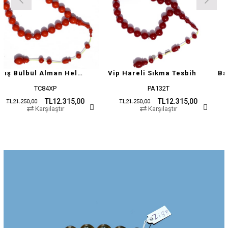
Barış Bülbül Alman Helezon Hareli Sıkma Tesbih
Vip Hareli Sıkma Tesbih
TC84XP
PA132T
TL12.315,00
TL12.315,00
00
TL21.250,00
TL21.250,
Karşılaştır
Karşılaştır