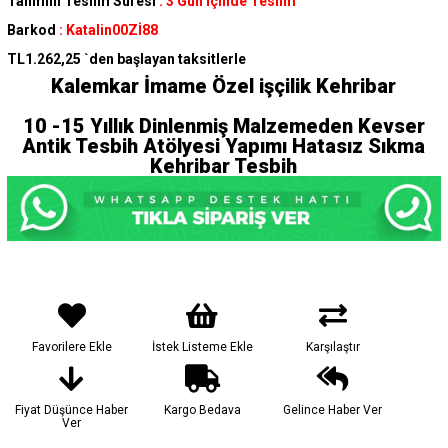
Tahmini Teslim Süresi
:
3 Gün İçinde Teslim
Barkod
:
Katalin00Zİ88
TL1.262,25
`den başlayan taksitlerle
Kalemkar İmame Özel işçilik Kehribar
10 -15 Yıllık Dinlenmiş Malzemeden Kevser
Antik Tesbih Atölyesi Yapımı Hatasız Sıkma
Kehribar Tesbih
Favorilere Ekle
İstek Listeme Ekle
Karşılaştır
Fiyat Düşünce Haber
Kargo Bedava
Gelince Haber Ver
Ver