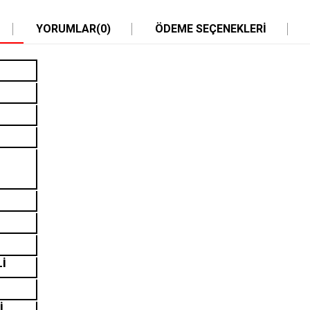
YORUMLAR
(0)
ÖDEME SEÇENEKLERI
Lİ
İ