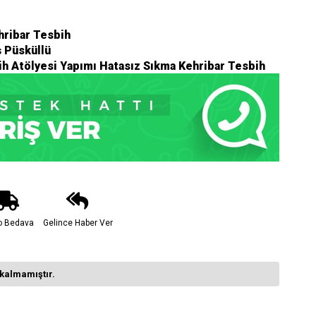
hribar Tesbih
 Püsküllü
h Atölyesi Yapımı Hatasız Sıkma Kehribar Tesbih
o Bedava
Gelince Haber Ver
kalmamıştır.