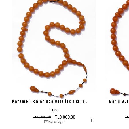
Karamel Tonlarında Usta İşçilikli Tesbih
Barış Bül
TC83
TL8.000,00
TL15.000,00
TL
Karşılaştır