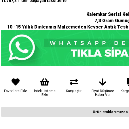
TL787,31
`den başlayan taksitlerle
Kalemkar Serisi Ke
7,3 Gram Gümüş
10 -15 Yıllık Dinlenmiş Malzemeden Kevser Antik Tesbi
Favorilere Ekle
İstek Listeme
Karşılaştır
Fiyat Düşünce
Karg
Ekle
Haber Ver
Ürün stoklarımızda 