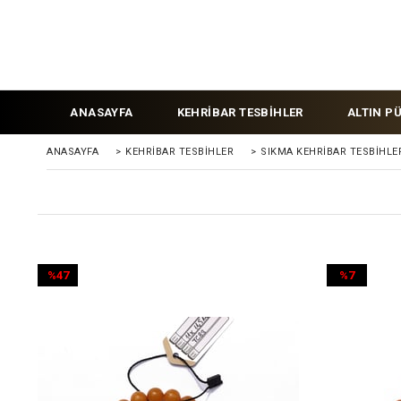
ANASAYFA
KEHRİBAR TESBİHLER
ALTIN P
ANASAYFA
>
KEHRIBAR TESBIHLER
>
SIKMA KEHRİBAR TESBİHLE
%47
%7
İndirim
İndirim
%47İndirim
%7İndirim