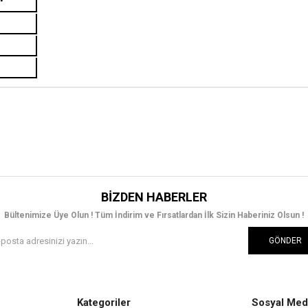
BIZDEN HABERLER
Bültenimize Üye Olun ! Tüm İndirim ve Fırsatlardan İlk Sizin Haberiniz Olsun !
GÖNDER
Kategoriler
Sosyal Med