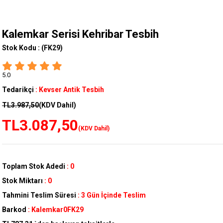
Kalemkar Serisi Kehribar Tesbih
Stok Kodu :
(FK29)
5.0
Tedarikçi
:
Kevser Antik Tesbih
TL3.987,50
(KDV Dahil)
TL3.087,50
(KDV Dahil)
Toplam Stok Adedi
:
0
Stok Miktarı
:
0
Tahmini Teslim Süresi
:
3 Gün İçinde Teslim
Barkod
:
Kalemkar0FK29