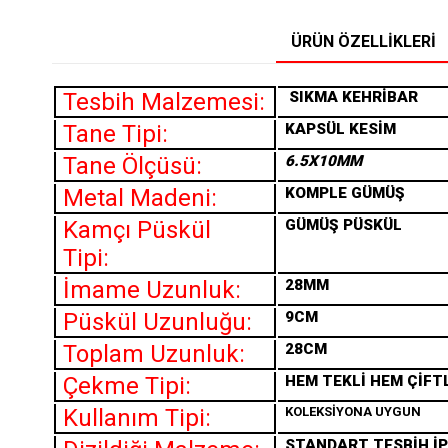
ÜRÜN ÖZELLIKLERI
Tesbih Malzemesi:
SIKMA
KEHRİBAR
Tane Tipi:
KAPSÜL KESİM
Tane Ölçüsü:
6.5X10MM
Metal Madeni:
KOMPLE GÜMÜŞ
Kamçı Püskül
GÜMÜŞ PÜSKÜL
Tipi:
İmame Uzunluk:
28MM
Püskül Uzunluğu:
9CM
Toplam Uzunluk:
28CM
Çekme Tipi:
HEM TEKLİ HEM ÇİFT
Kullanım Tipi:
KOLEKSİYONA UYGUN
STANDART TESBİH İP