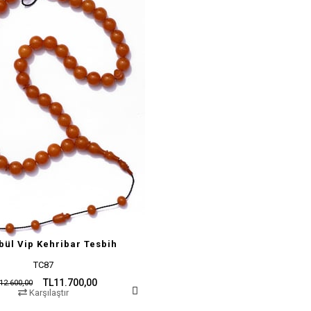
bül Vip Kehribar Tesbih
TC87
TL11.700,00
12.600,00
Karşılaştır