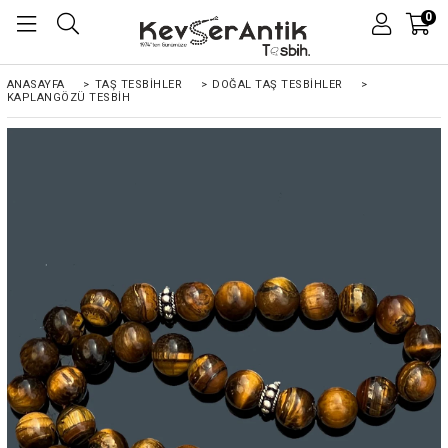
0
ANASAYFA
>
TAŞ TESBİHLER
>
DOĞAL TAŞ TESBİHLER
>
KAPLANGÖZÜ TESBIH