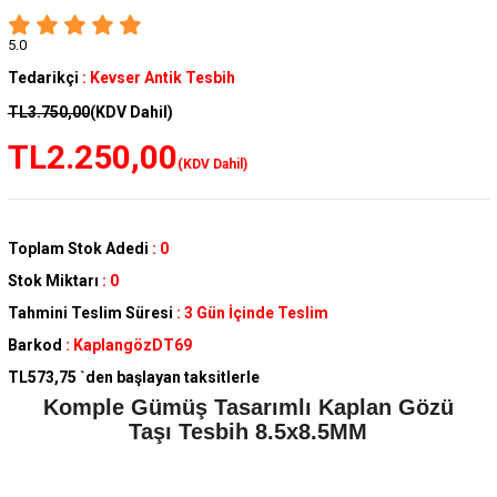
5.0
Tedarikçi
:
Kevser Antik Tesbih
TL3.750,00
(KDV Dahil)
TL2.250,00
(KDV Dahil)
Toplam Stok Adedi
:
0
Stok Miktarı
:
0
Tahmini Teslim Süresi
:
3 Gün İçinde Teslim
Barkod
:
KaplangözDT69
TL573,75
`den başlayan taksitlerle
Komple Gümüş Tasarımlı Kaplan Gözü
Taşı Tesbih 8.5x8.5MM