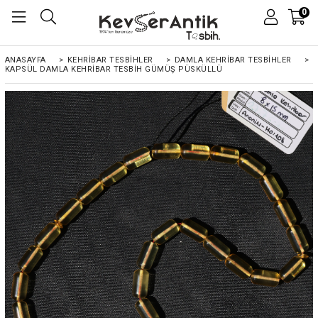
0
ANASAYFA
>
KEHRIBAR TESBIHLER
>
DAMLA KEHRİBAR TESBİHLER
>
KAPSÜL DAMLA KEHRIBAR TESBIH GÜMÜŞ PÜSKÜLLÜ