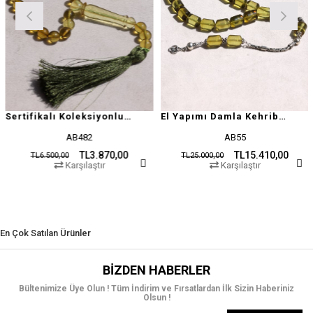
Sertifikalı Koleksiyonluk Özel Seri Damla Kehribar
El Yapımı Damla Kehribar Tesbih
AB482
AB55
TL3.870,00
TL15.410,00
TL6.500,00
TL25.000,00
Karşılaştır
Karşılaştır
En Çok Satılan Ürünler
BIZDEN HABERLER
Bültenimize Üye Olun ! Tüm İndirim ve Fırsatlardan İlk Sizin Haberiniz
Olsun !