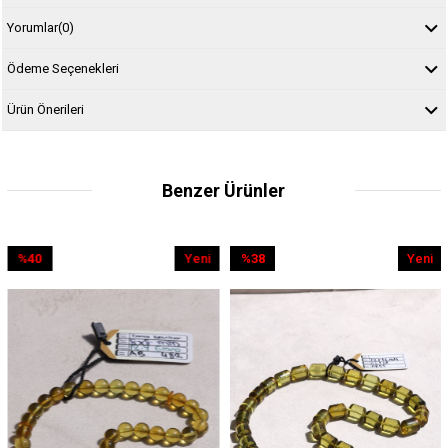
Yorumlar
(0)
Ödeme Seçenekleri
Ürün Önerileri
Benzer Ürünler
0
Yeni
%38
Yeni
%
rim
Ürün
İndirim
Ürün
İndi
ndirim
%38İndirim
%2İn