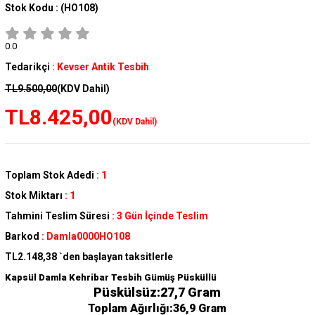
Stok Kodu :
(HO108)
0.0
Tedarikçi
:
Kevser Antik Tesbih
TL9.500,00
(KDV Dahil)
TL8.425,00
(KDV Dahil)
Toplam Stok Adedi
:
1
Stok Miktarı
:
1
Tahmini Teslim Süresi
:
3 Gün İçinde Teslim
Barkod
:
Damla0000HO108
TL2.148,38
`den başlayan taksitlerle
Kapsül Damla Kehribar Tesbih Gümüş Püsküllü
Püskülsüz:27,7 Gram
Toplam Ağırlığı:36,9 Gram