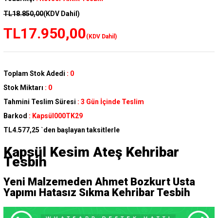
TL18.850,00
(KDV Dahil)
TL17.950,00
(KDV Dahil)
Toplam Stok Adedi
:
0
Stok Miktarı
:
0
Tahmini Teslim Süresi
:
3 Gün İçinde Teslim
Barkod
:
Kapsül000TK29
TL4.577,25
`den başlayan taksitlerle
Kapsül Kesim Ateş Kehribar
Tesbih
Yeni Malzemeden Ahmet Bozkurt Usta
Yapımı Hatasız Sıkma Kehribar Tesbih