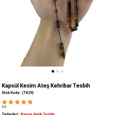
Kapsül Kesim Ateş Kehribar Tesbih
Stok Kodu :
(TK29)
5.0
Tedarikçi
:
Kevser Antik Tesbih