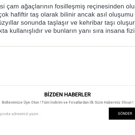
si çam ağaçlarının fosilleşmiş reçinesinden olu
 çok hafiftir taş olarak bilinir ancak asıl oluşu
üzyıllar sonunda taşlaşır ve kehribar taşı oluşu
a kullanışlıdır ve bunların yanı sıra insana fizi
BIZDEN HABERLER
Bültenimize Üye Olun ! Tüm İndirim ve Fırsatlardan İlk Sizin Haberiniz Olsun !
GÖNDER