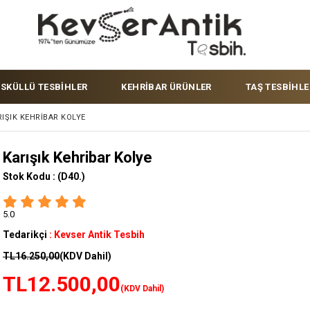
ÜSKÜLLÜ TESBİHLER
KEHRİBAR ÜRÜNLER
TAŞ TESBİHLE
IŞIK KEHRIBAR KOLYE
Karışık Kehribar Kolye
Stok Kodu :
(D40.)
5.0
Tedarikçi
:
Kevser Antik Tesbih
TL16.250,00
(KDV Dahil)
TL12.500,00
(KDV Dahil)