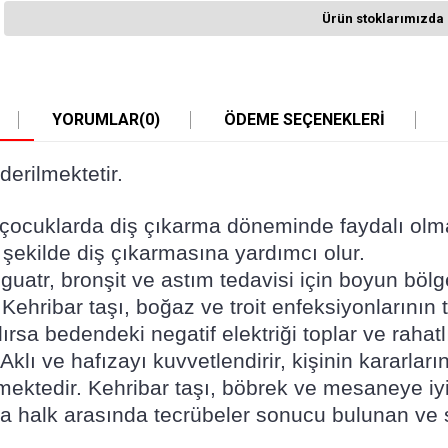
Ürün stoklarımızda 
YORUMLAR
(0)
ÖDEME SEÇENEKLERI
derilmektetir.
 ve çocuklarda diş çıkarma döneminde faydalı olma
r şekilde diş çıkarmasına yardımcı olur.
m, guatr, bronşit ve astım tedavisi için boyun bö
 Kehribar taşı, boğaz ve troit enfeksiyonlarının 
lırsa bedendeki negatif elektriği toplar ve rahatl
 Aklı ve hafızayı kuvvetlendirir, kişinin kararla
tedir. Kehribar taşı, böbrek ve mesaneye iyi ge
ı da halk arasında tecrübeler sonucu bulunan ve s