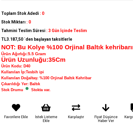
Toplam Stok Adedi
:
0
Stok Miktarı
:
0
Tahmini Teslim Süresi
:
3 Gün İçinde Teslim
TL3.187,50
`den başlayan taksitlerle
NOT: Bu Kolye %100 Orjinal Baltık kehribarın
Ürün Ağırlığı:5.5 Gram
Ürün Uzunluğu:35Cm
Ürün Kodu
:
D40
Kullanılan İp
:Tesbih ipi
Kullanılan Doğaltaş
: %100 Orjinal Baltık Kehribar
Çıkarıldığı Yer
: Baltık
Stok Drumu
Stokta var.
Favorilere Ekle
İstek Listeme
Karşılaştır
Fiyat Düşünce
Karg
Ekle
Haber Ver