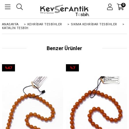
0
ANASAYFA
>
KEHRIBAR TESBIHLER
>
SIKMA KEHRİBAR TESBİHLER
>
KATALIN TESBIH
Benzer Ürünler
%47
%7
İndirim
İndirim
%47İndirim
%7İndirim