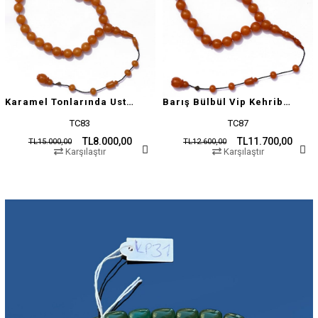
Karamel Tonlarında Usta İşçilikli Tesbih
Barış Bülbül Vip Kehribar Tesbih
TC83
TC87
TL8.000,00
TL11.700,00
TL15.000,00
TL12.600,00
Karşılaştır
Karşılaştır