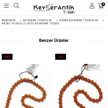
0
ANASAYFA
>
KEHRIBAR TESBIHLER
>
SIKMA KEHRİBAR TESBİHLER
>
KAZAZ PÜSKÜLLÜ ATEŞ KEHRIBAR TESBIH
Benzer Ürünler
%47
%7
İndirim
İndirim
%47İndirim
%7İndirim